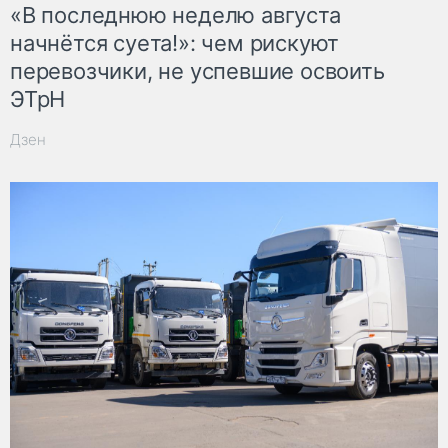
«В последнюю неделю августа
начнётся суета!»: чем рискуют
перевозчики, не успевшие освоить
ЭТрН
Дзен