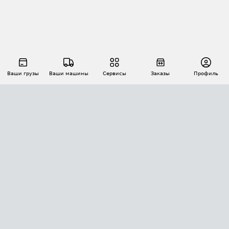
Ваши грузы
Ваши машины
Сервисы
Заказы
Профиль
АВТОМАТИЗАЦИЯ ПЕРЕВОЗОК
Площадки
Заказы
Торги
Тендеры
АТИ-Доки
GPS-мониторинг
АТИ Мессенджер
Цепочки грузов
API ATI.SU
ПОЛЕЗНОЕ
Расчет расстояний
БЕЗОПАСНОСТЬ
Академия ATI.SU