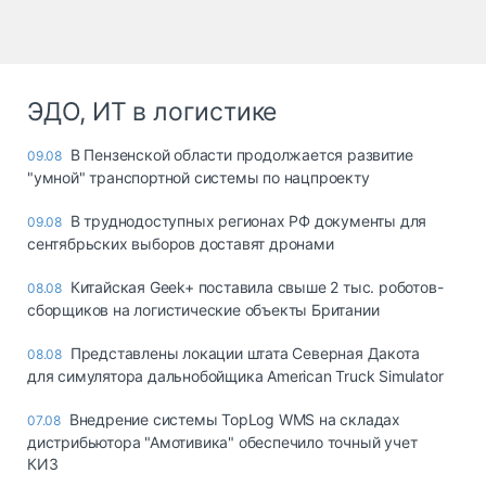
ЭДО, ИТ в логистике
В Пензенской области продолжается развитие
09.08
"умной" транспортной системы по нацпроекту
В труднодоступных регионах РФ документы для
09.08
сентябрьских выборов доставят дронами
Китайская Geek+ поставила свыше 2 тыс. роботов-
08.08
сборщиков на логистические объекты Британии
Представлены локации штата Северная Дакота
08.08
для симулятора дальнобойщика American Truck Simulator
Внедрение системы TopLog WMS на складах
07.08
дистрибьютора "Амотивика" обеспечило точный учет
КИЗ