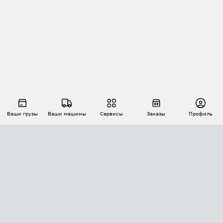
Ваши грузы
Ваши машины
Сервисы
Заказы
Профиль
АВТОМАТИЗАЦИЯ ПЕРЕВОЗОК
Площадки
Заказы
Торги
Тендеры
АТИ-Доки
GPS-мониторинг
АТИ Мессенджер
Цепочки грузов
API ATI.SU