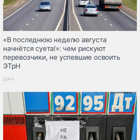
«В последнюю неделю августа
начнётся суета!»: чем рискуют
перевозчики, не успевшие освоить
ЭТрН
Дзен