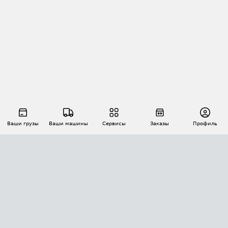
Ваши грузы
Ваши машины
Сервисы
Заказы
Профиль
АВТОМАТИЗАЦИЯ ПЕРЕВОЗОК
Площадки
Заказы
Торги
Тендеры
АТИ-Доки
GPS-мониторинг
АТИ Мессенджер
Цепочки грузов
API ATI.SU