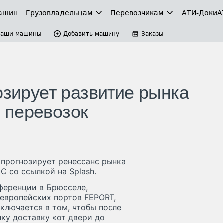
ашин
Грузовладельцам
Перевозчикам
АТИ-Доки
А
Ваши машины
Добавить машину
Заказы
озирует развитие рынка
 перевозок
 прогнозирует ренессанс рынка
 со ссылкой на Splash.
ференции в Брюсселе,
европейских портов FEPORT,
аключается в том, чтобы после
ку доставку «от двери до