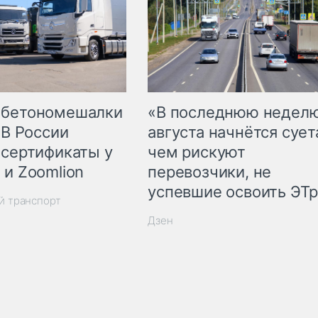
 бетономешалки
«В последнюю недел
 В России
августа начнётся суета
 сертификаты у
чем рискуют
 и Zoomlion
перевозчики, не
успевшие освоить ЭТ
й транспорт
Дзен