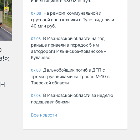
инвестициям в 380 млн руб.
На ремонт коммунальной и
07:06
грузовой спецтехники в Туле выделили
40 млн руб.
В Ивановской области на год
07.08
раньше привели в порядок 5 км
ю
автодороги Ильинское-Хованское –
!»:
Кулачево
Дальнобойщик погиб в ДТП с
07.08
тремя грузовиками на трассе М-10 в
Тверской области
рН
В Ивановской области за неделю
07.08
подешевел бензин
Все новости