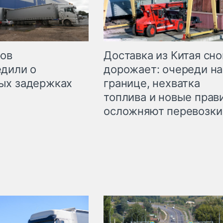
Доставка из Китая сно
ров
дорожает: очереди на
дили о
границе, нехватка
ых задержках
топлива и новые прав
осложняют перевозки