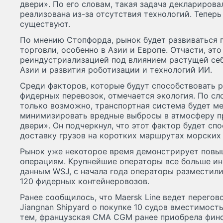
двери». По его словам, такая задача декларировал
реализована из-за отсутствия технологий. Тепер
существуют.
По мнению Стопфорда, рынок будет развиваться 
торговли, особенно в Азии и Европе. Отчасти, эт
реиндустриализацией под влиянием растущей се
Азии и развития роботизации и технологий ИИ.
Среди факторов, которые будут способствовать 
фидерных перевозок, отмечается экология. По сл
только возможно, транспортная система будет ме
минимизировать вредные выбросы в атмосферу пр
двери». Он подчеркнул, что этот фактор будет сп
доставку грузов на коротких маршрутах морских 
Рынок уже некоторое время демонстрирует повы
операциям. Крупнейшие операторы все больше ин
данным WSJ, с начала года операторы разместили
120 фидерных контейнеровозов.
Ранее сообщилось, что Maersk Line ведет перего
Jiangnan Shipyard о покупке 10 судов вместимост
тем, французская CMA CGM ранее приобрела фин