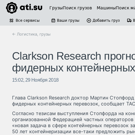
Грузы
Поиск грузов
Машины
Поиск м
Все сервисы
Ваши грузы
Добавить груз
← Логистика, грузы
Clarkson Research прогн
фидерных контейнерных
15:02, 29 Ноября 2018
Глава Clarkson Research доктор Мартин Стопфорд
фидерных контейнерных перевозок, сообщает ТАСС
Согласно тезисам выступления Стопфорда на кон
организованной Федерацией частных операторов 
«новая задача в сфере контейнерных перевозок з
50 лет контейнеризации все-таки предложить рын