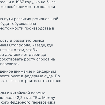
ась и в 1967 году, но не была
ь же необходимые технологии
по пути развития региональной
о будет обусловлено
бестоимости производства в
росту и развитию рынка
овам Стопфорда, «везде, где
няться с тем, чтобы
и доставке от двери до
особствовать росту спроса на
перевозок.
шенное внимание к фидерным
вестируют в фидерные суда. По
 заказы на строительство около
воры с китайской верфью
ью около 2,2 тыс. TEU. Между
ского фидерного перевозчика