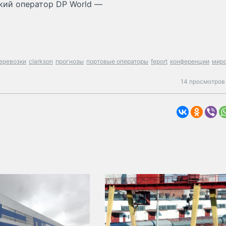
ский оператор DP World —
еревозки
clarkson
прогнозы
портовые операторы
feport
конференции
мир
14 просмотров 