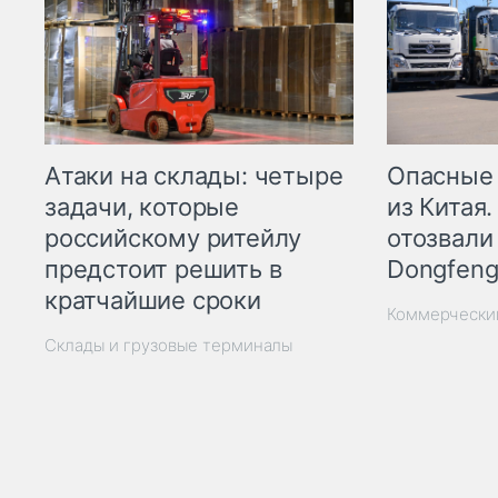
Опасные
Атаки на склады: четыре
из Китая.
задачи, которые
отозвали
российскому ритейлу
Dongfeng
предстоит решить в
кратчайшие сроки
Коммерчески
Склады и грузовые терминалы