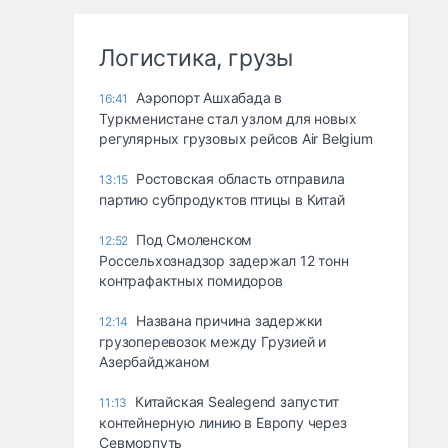
Логистика, грузы
Аэропорт Ашхабада в
16:41
Туркменистане стал узлом для новых
регулярных грузовых рейсов Air Belgium
Ростовская область отправила
13:15
партию субпродуктов птицы в Китай
Под Смоленском
12:52
Россельхознадзор задержал 12 тонн
контрафактных помидоров
Названа причина задержки
12:14
грузоперевозок между Грузией и
Азербайджаном
Китайская Sealegend запустит
11:13
контейнерную линию в Европу через
Севморпуть