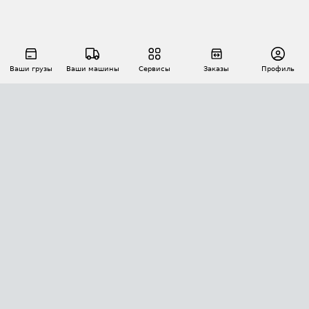
Ваши грузы
Ваши машины
Сервисы
Заказы
Профиль
АВТОМАТИЗАЦИЯ ПЕРЕВОЗОК
Площадки
Заказы
Торги
Тендеры
АТИ-Доки
GPS-мониторинг
АТИ Мессенджер
Цепочки грузов
API ATI.SU
ПОЛЕЗНОЕ
Расчет расстояний
БЕЗОПАСНОСТЬ
Академия ATI.SU
ATI.SU о безопасности
Звезды ATI.SU на вашем сайте
КОНТАКТЫ И ТАРИФЫ
Памятка по проверке контрагентов