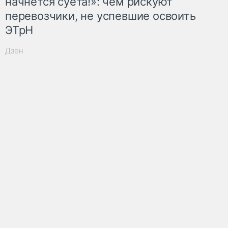
начнётся суета!»: чем рискуют
перевозчики, не успевшие освоить
ЭТрН
Дзен