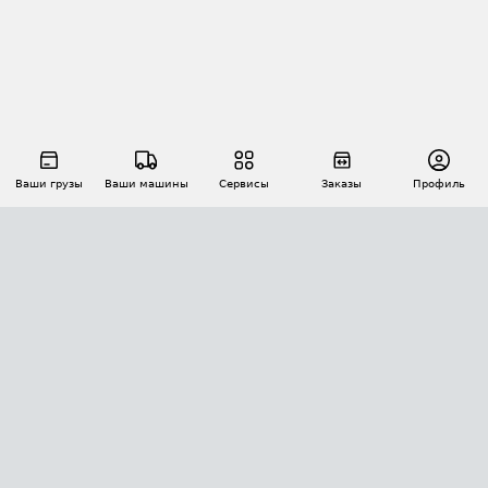
Ваши грузы
Ваши машины
Сервисы
Заказы
Профиль
АВТОМАТИЗАЦИЯ ПЕРЕВОЗОК
Площадки
Заказы
Торги
Тендеры
АТИ-Доки
GPS-мониторинг
АТИ Мессенджер
Цепочки грузов
API ATI.SU
ПОЛЕЗНОЕ
Расчет расстояний