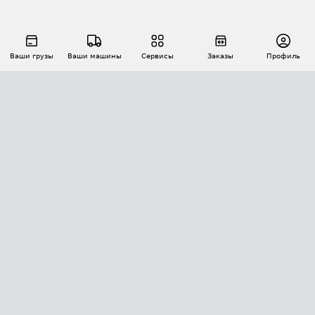
Ваши грузы
Ваши машины
Сервисы
Заказы
Профиль
АВТОМАТИЗАЦИЯ ПЕРЕВОЗОК
Площадки
Заказы
Торги
Тендеры
АТИ-Доки
GPS-мониторинг
АТИ Мессенджер
Цепочки грузов
API ATI.SU
ПОЛЕЗНОЕ
Расчет расстояний
БЕЗОПАСНОСТЬ
Академия ATI.SU
ATI.SU о безопасности
Звезды ATI.SU на вашем сайте
КОНТАКТЫ И ТАРИФЫ
Памятка по проверке контрагентов
Индекс ATI.SU FTL РФ
О системе ATI.SU