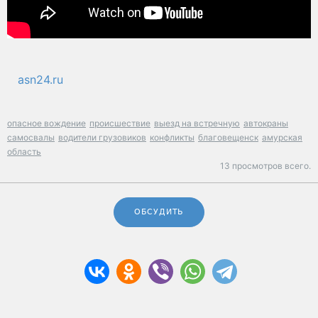
asn24.ru
опасное вождение
происшествие
выезд на встречную
автокраны
самосвалы
водители грузовиков
конфликты
благовещенск
амурская
область
13 просмотров всего.
ОБСУДИТЬ