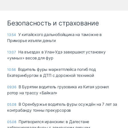
Безопасность и страхование
У китайского дальнобойщика на таможне в
13:54
Приморье изъяли деньги
Ha въeздax в Улaн-Удэ зaвepшaют ycтaнoвкy
13:07
«yмныx» вecoв для фyp
Водитель фуры маркетплейса погиб под
10:56
Екатеринбургом в ДТП с дорожной техникой
В Бурятии водитель грузовика из Китая уронил
09:36
ротор на трассу «Байкал»
В Оренбуржье водитель фуры осуждён на 7 лет за
05.08
контрабанду тонны прекурсоров
Притворился иранским: в Дагестане
05.08
заблокировали фуры с армянским перцем