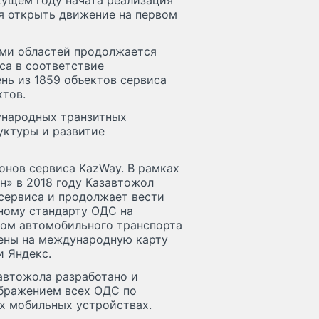
кущем году начата реализация
ся открыть движение на первом
ами областей продолжается
са в соответствие
нь из 1859 объектов сервиса
ктов.
ународных транзитных
уктуры и развитие
онов сервиса KazWay. В рамках
н» в 2018 году Казавтожол
сервиса и продолжает вести
ному стандарту ОДС на
ом автомобильного транспорта
сены на международную карту
и Яндекс.
автожола разработано и
ображением всех ОДС по
х мобильных устройствах.