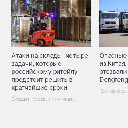
Опасные
Атаки на склады: четыре
из Китая.
задачи, которые
отозвали
российскому ритейлу
Dongfeng
предстоит решить в
кратчайшие сроки
Коммерчески
Склады и грузовые терминалы