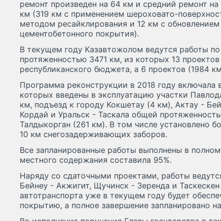
ремонт произведен на 64 км и средний ремонт на
км (319 км с применением шероховато-поверхнос
методом ресайклирования и 12 км с обновление
цементобетонного покрытия).
В текущем году Казавтожолом ведутся работы по
протяженностью 3471 км, из которых 13 проектов 
республиканского бюджета, а 6 проектов (1984 км
Программа реконструкции в 2018 году включала в
которых введены в эксплуатацию участки Павлод
км, подъезд к городу Кокшетау (4 км), Актау - Бе
Кордай и Уральск - Таскала общей протяженность
Талдыкорган (261 км). В том числе установлено б
10 км снегозадерживающих заборов.
Все запланированные работы выполнены в полном
местного содержания составила 95%.
Наряду со сдаточными проектами, работы ведутс
Бейнеу - Акжигит, Щучинск - Зеренда и Таскескен
автотранспорта уже в текущем году будет обеспе
покрытию, а полное завершение запланировано на