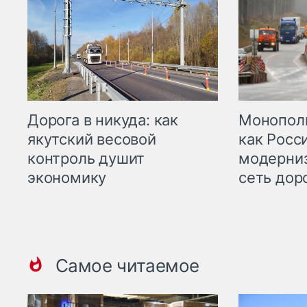
Дорога в никуда: как
Монополи
якутский весовой
как Росс
контроль душит
модерни
экономику
сеть дор
Самое читаемое