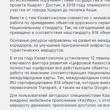
Во исполнение поручения Главы государства в те
проекта Ушарал - Достык, в 2019 году планирует
участке от города Ушарал до поселка Акши.
Вместе с тем Казавтожолом совместно с акимат
работа по приведению объектов дорожного серви
Национальному стандарту. Так, на сегодняшний де
приведено в соответствие нацстандарту 818 объе
Основные ресурсы направлены на развитие межд
коридоров, на улучшение приграничной инфрастр
туристических маршрутов.
В этом году Казавтожолом установлено 12 павиль
ключевого фактора развития «Цифровой Казахста
полностью оцифровал все действующие объекты 
работу по внесению соответствующих Националь
международные карты. Так, международным союз
IRU сертифицировано 818 объектов, которые вне
перевозчиков Transpark, а также на карты Google 
Для пользователей автодорог специалистами Каз
внедрено мобильное приложение «KazWay», с от
маршруту движения, приложение доступно на все