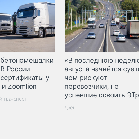
 бетономешалки
«В последнюю недел
 В России
августа начнётся суета
 сертификаты у
чем рискуют
 и Zoomlion
перевозчики, не
успевшие освоить ЭТ
й транспорт
Дзен