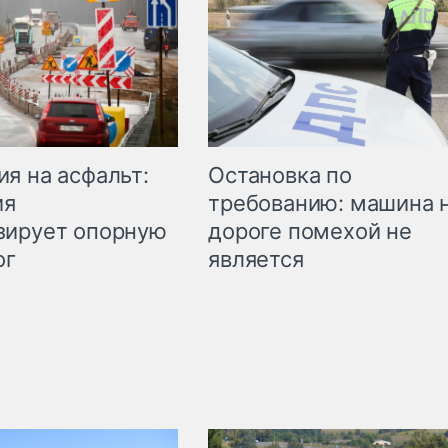
Остановка по
я на асфальт:
требованию: машина 
ия
дороге помехой не
зирует опорную
является
ог