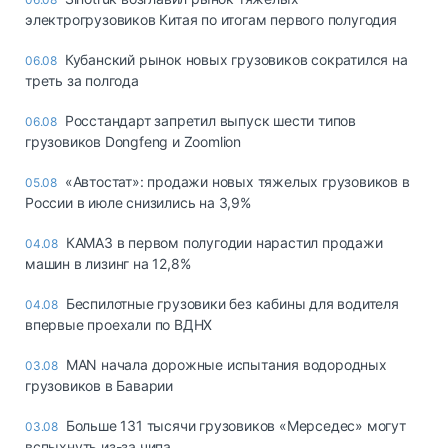
электрогрузовиков Китая по итогам первого полугодия
Кубанский рынок новых грузовиков сократился на
06.08
треть за полгода
Росстандарт запретил выпуск шести типов
06.08
грузовиков Dongfeng и Zoomlion
«Автостат»: продажи новых тяжелых грузовиков в
05.08
России в июле снизились на 3,9%
КАМАЗ в первом полугодии нарастил продажи
04.08
машин в лизинг на 12,8%
Беспилотные грузовики без кабины для водителя
04.08
впервые проехали по ВДНХ
MAN начала дорожные испытания водородных
03.08
грузовиков в Баварии
Больше 131 тысячи грузовиков «Мерседес» могут
03.08
вспыхнуть из-за чипа