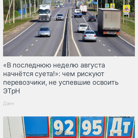
«В последнюю неделю августа
начнётся суета!»: чем рискуют
перевозчики, не успевшие освоить
ЭТрН
Дзен