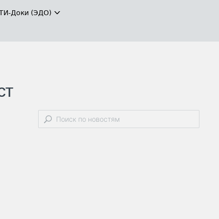
ТИ-Доки (ЭДО)
ст