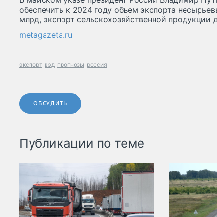
В майском указе президент России Владимир Пут
обеспечить к 2024 году объем экспорта несырьев
млрд, экспорт сельскохозяйственной продукции 
metagazeta.ru
экспорт
вэд
прогнозы
россия
ОБСУДИТЬ
Публикации по теме