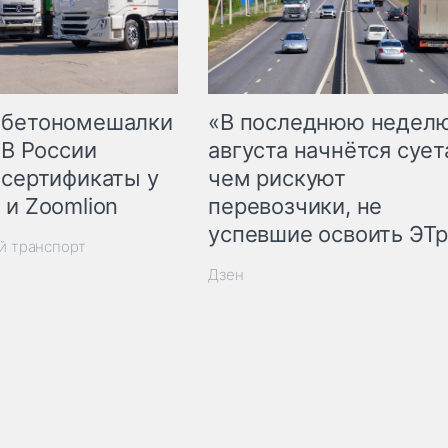
 бетономешалки
«В последнюю недел
 В России
августа начнётся суета
 сертификаты у
чем рискуют
 и Zoomlion
перевозчики, не
успевшие освоить ЭТ
й транспорт
Дзен