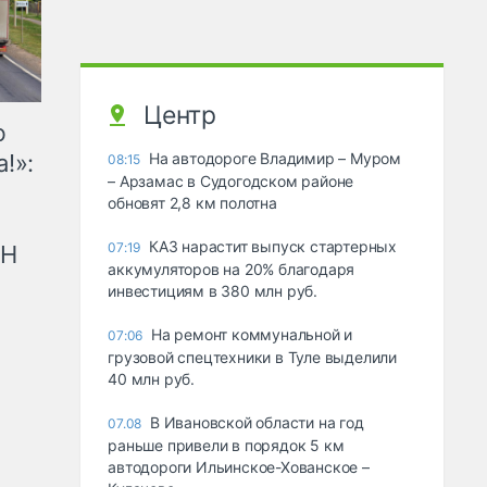
Центр
ю
!»:
На автодороге Владимир – Муром
08:15
– Арзамас в Судогодском районе
обновят 2,8 км полотна
КАЗ нарастит выпуск стартерных
07:19
рН
аккумуляторов на 20% благодаря
инвестициям в 380 млн руб.
На ремонт коммунальной и
07:06
грузовой спецтехники в Туле выделили
40 млн руб.
В Ивановской области на год
07.08
раньше привели в порядок 5 км
автодороги Ильинское-Хованское –