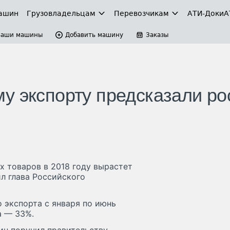
ашин
Грузовладельцам
Перевозчикам
АТИ-Доки
А
Ваши машины
Добавить машину
Заказы
у экспорту предсказали ро
х товаров в 2018 году вырастет
л глава Российского
о экспорта с января по июнь
а — 33%.