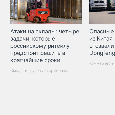
Опасные
Атаки на склады: четыре
из Китая.
задачи, которые
отозвали
российскому ритейлу
Dongfeng
предстоит решить в
кратчайшие сроки
Коммерчески
Склады и грузовые терминалы