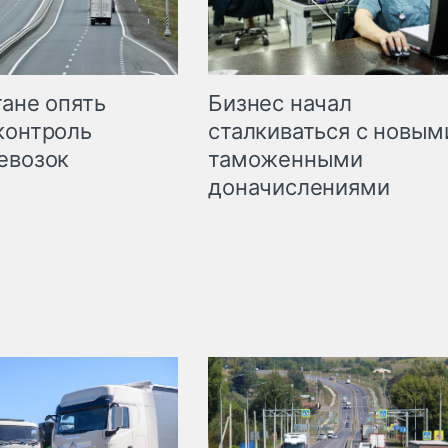
Бизнес начал
тане опять
сталкиваться с новым
контроль
таможенными
евозок
доначислениями