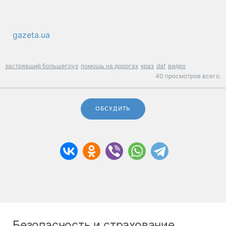
gazeta.ua
застрявший большегруз
помощь на дорогах
краз
daf
видео
40 просмотров всего.
ОБСУДИТЬ
Безопасность и страхование