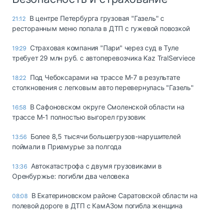
В центре Петербурга грузовая "Газель" с
21:12
ресторанным меню попала в ДТП с гужевой повозкой
Страховая компания "Пари" через суд в Туле
19:29
требует 29 млн руб. с автоперевозчика Kaz TralServiece
Под Чебоксарами на трассе М-7 в результате
18:22
столкновения с легковым авто перевернулась "Газель"
В Сафоновском округе Смоленской области на
16:58
трассе М-1 полностью выгорел грузовик
Более 8,5 тысячи большегрузов-нарушителей
13:56
поймали в Приамурье за полгода
Автокатастрофа с двумя грузовиками в
13:36
Оренбуржье: погибли два человека
В Екатериновском районе Саратовской области на
08:08
полевой дороге в ДТП с КамАЗом погибла женщина