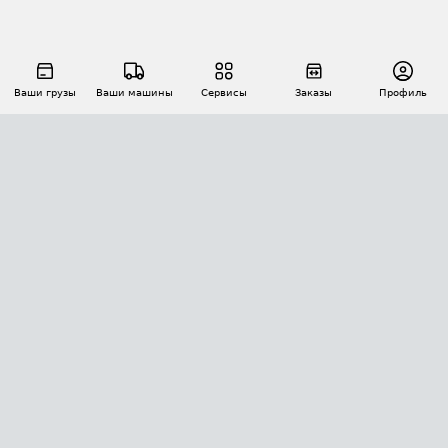
Ваши грузы
Ваши машины
Сервисы
Заказы
Профиль
АВТОМАТИЗАЦИЯ ПЕРЕВОЗОК
Площадки
Заказы
Торги
Тендеры
АТИ-Доки
GPS-мониторинг
АТИ Мессенджер
Цепочки грузов
API ATI.SU
ПОЛЕЗНОЕ
Расчет расстояний
БЕЗОПАСНОСТЬ
Академия ATI.SU
ATI.SU о безопасности
Звезды ATI.SU на вашем сайте
КОНТАКТЫ И ТАРИФЫ
Памятка по проверке контрагентов
Индекс ATI.SU FTL РФ