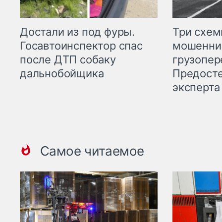
Три схе
Достали из под фуры.
мошенни
Госавтоинспектор спас
грузопер
после ДТП собаку
Предост
дальнобойщика
эксперта
Самое читаемое