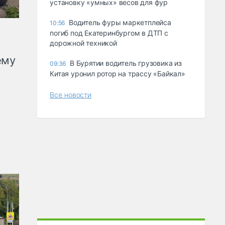
ycтaнoвкy «yмныx» вecoв для фyp
Водитель фуры маркетплейса
10:56
погиб под Екатеринбургом в ДТП с
дорожной техникой
ему
В Бурятии водитель грузовика из
09:36
Китая уронил ротор на трассу «Байкал»
Все новости