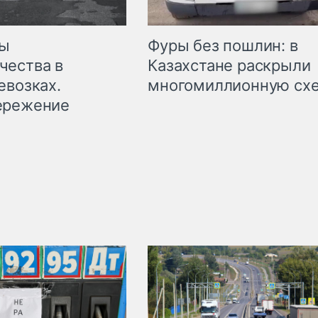
мы
Фуры без пошлин: в
чества в
Казахстане раскрыли
евозках.
многомиллионную сх
ережение