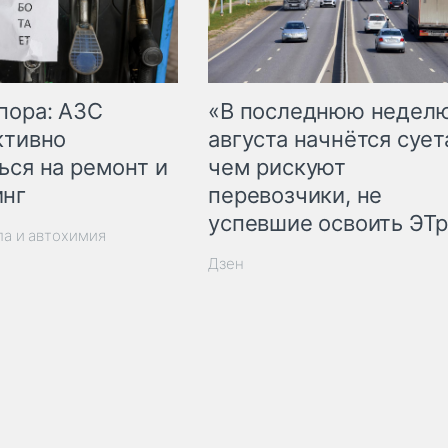
пора: АЗС
«В последнюю недел
ктивно
августа начнётся суета
ься на ремонт и
чем рискуют
инг
перевозчики, не
успевшие освоить ЭТ
ла и автохимия
Дзен