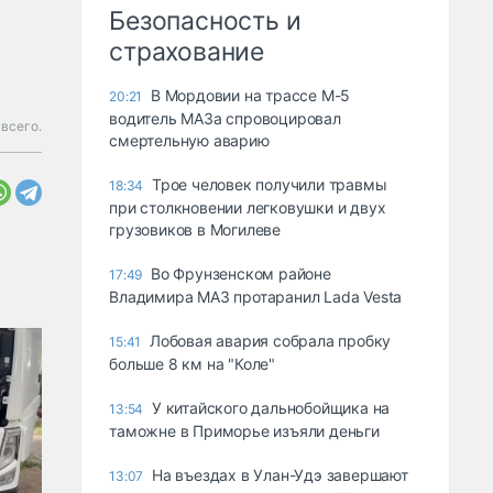
Безопасность и
страхование
В Мордовии на трассе М-5
20:21
водитель МАЗа спровоцировал
 всего.
смертельную аварию
Трое человек получили травмы
18:34
при столкновении легковушки и двух
грузовиков в Могилеве
Во Фрунзенском районе
17:49
Владимира МАЗ протаранил Lada Vesta
Лобовая авария собрала пробку
15:41
больше 8 км на "Коле"
У китайского дальнобойщика на
13:54
таможне в Приморье изъяли деньги
Ha въeздax в Улaн-Удэ зaвepшaют
13:07