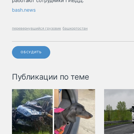
работают сотрудники ГИБДД.
bash.news
перевернувшийся грузовик
башкортостан
ОБСУДИТЬ
Публикации по теме