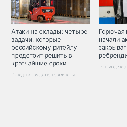
Горючая 
Атаки на склады: четыре
начали а
задачи, которые
закрыват
российскому ритейлу
ребренд
предстоит решить в
кратчайшие сроки
Топливо, мас
Склады и грузовые терминалы