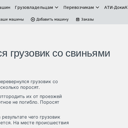
ашин
Грузовладельцам
Перевозчикам
АТИ-Доки
А
Ваши машины
Добавить машину
Заказы
я грузовик со свиньями
перевернулся грузовик со
сколько поросят.
отгородить их от проезжей
тное не погибло. Поросят
 результате чего грузовик
яется. На месте происшествия