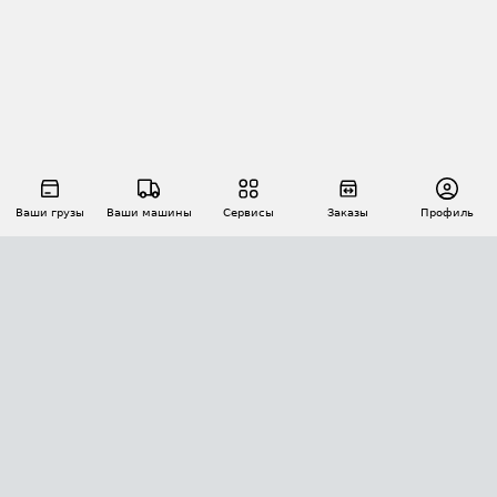
Ваши грузы
Ваши машины
Сервисы
Заказы
Профиль
АВТОМАТИЗАЦИЯ ПЕРЕВОЗОК
Площадки
Заказы
Торги
Тендеры
АТИ-Доки
GPS-мониторинг
АТИ Мессенджер
Цепочки грузов
API ATI.SU
ПОЛЕЗНОЕ