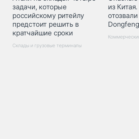
из Китая.
задачи, которые
отозвали
российскому ритейлу
Dongfeng
предстоит решить в
кратчайшие сроки
Коммерчески
Склады и грузовые терминалы