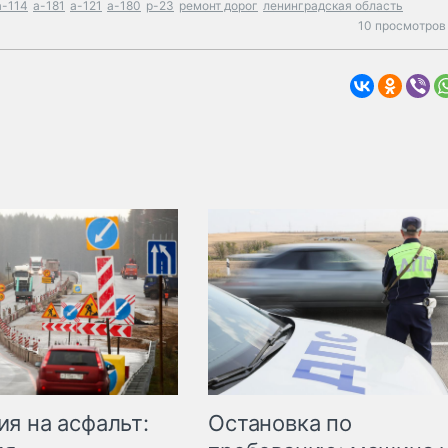
а-114
а-181
а-121
а-180
р-23
ремонт дорог
ленинградская область
10 просмотров 
Остановка по
я на асфальт: