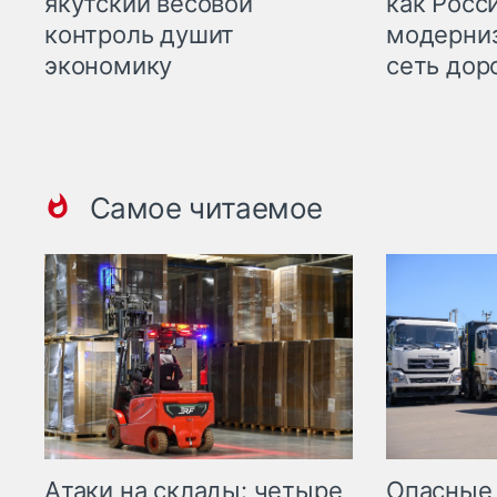
якутский весовой
как Росс
контроль душит
модерни
экономику
сеть дор
Самое читаемое
Опасные
Атаки на склады: четыре