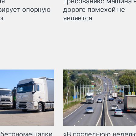
требованию: машина 
ия
дороге помехой не
зирует опорную
является
ог
 бетономешалки
«В последнюю недел