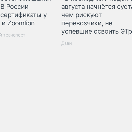
 В России
августа начнётся суета
 сертификаты у
чем рискуют
 и Zoomlion
перевозчики, не
успевшие освоить ЭТ
й транспорт
Дзен