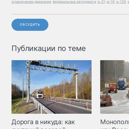
ограничение движения
федеральные автодороги
р-21
м-10
а-120
ОБСУДИТЬ
Публикации по теме
Дорога в никуда: как
Монополи