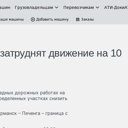
ашин
Грузовладельцам
Перевозчикам
АТИ-Доки
А
Ваши машины
Добавить машину
Заказы
затруднят движение на 10
редных дорожных работах на
ределенных участках снизить
рманск – Печенга – граница с