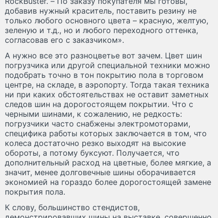
RockBuster. – По заказу покупателя мы готовы,
добавив нужный краситель, поставить резину не
только любого основного цвета – красную, желтую,
зеленую и т.д., но и любого переходного оттенка,
согласовав его с заказчиком».
А нужно все это разноцветье вот зачем. Цвет шин
погрузчика или другой специальной техники можно
подобрать точно в тон покрытию пола в торговом
центре, на складе, в аэропорту. Тогда такая техника
ни при каких обстоятельствах не оставит заметных
следов шин на дорогостоящем покрытии. Что с
черными шинами, к сожалению, не редкость:
погрузчики часто снабжены электромоторами,
специфика работы которых заключается в том, что
колеса достаточно резко выходят на высокие
обороты, а потому буксуют. Получается, что
дополнительный расход на цветные, более мягкие, а
значит, менее долговечные шины оборачивается
экономией на гораздо более дорогостоящей замене
покрытия пола.
К слову, большинство стендистов,
демонстрировавших шины на выставке, совершенно