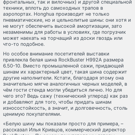
фронтальных, так и вилочных) и другой специальной
техники, вплоть до самоходных трапов в
аэропортах. Honghua производит не только
пневматические, но и цельнолитые шины: они хотя и
не могут обеспечить высокой амортизации, зато
незаменимы для работы в условиях, где погрузчик
может наехать на торчащий из доски гвоздь или
что-то подобное.
Но особое внимание посетителей выставки
привлекла белая шина RockBuster H992A размера
6.50-10. Вместо промышленной сажи, придающей
шинам их характерный цвет, такая шина содержит
другие наполнители. Кстати, благодаря этому она
значительно мягче аналогичных черных моделей, в
чём гости стенда могли убедиться лично. Но для
чего это? Ведь сажу (технический углерод) как раз
и добавляют для того, чтобы придать шинам
износостойкость, а значит, и долговечность, столь
ценимую покупателями.
«Белую шину мы показали просто для примера, –
рассказал Илья Кривцов, коммерческий директор