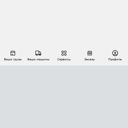
Ваши грузы
Ваши машины
Сервисы
Заказы
Профиль
АВТОМАТИЗАЦИЯ ПЕРЕВОЗОК
Площадки
Заказы
Торги
Тендеры
АТИ-Доки
GPS-мониторинг
АТИ Мессенджер
Цепочки грузов
API ATI.SU
ПОЛЕЗНОЕ