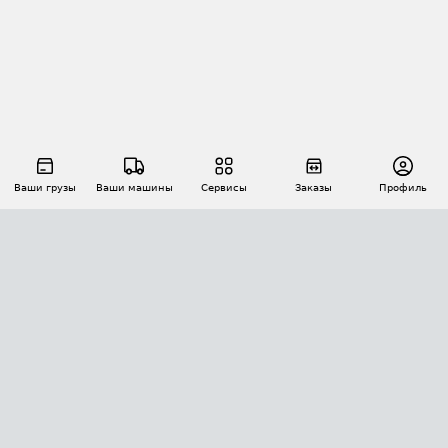
Ваши грузы
Ваши машины
Сервисы
Заказы
Профиль
АВТОМАТИЗАЦИЯ ПЕРЕВОЗОК
Площадки
Заказы
Торги
Тендеры
АТИ-Доки
GPS-мониторинг
АТИ Мессенджер
Цепочки грузов
API ATI.SU
ПОЛЕЗНОЕ