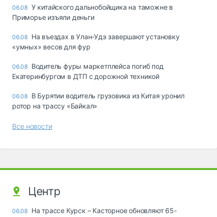
У китайского дальнобойщика на таможне в
06.08
Приморье изъяли деньги
Ha въeздax в Улaн-Удэ зaвepшaют ycтaнoвкy
06.08
«yмныx» вecoв для фyp
Водитель фуры маркетплейса погиб под
06.08
Екатеринбургом в ДТП с дорожной техникой
В Бурятии водитель грузовика из Китая уронил
06.08
ротор на трассу «Байкал»
Все новости
Центр
На трассе Курск – Касторное обновляют 65-
06.08