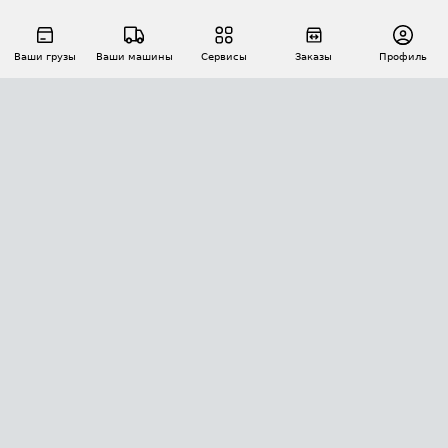
Ваши грузы
Ваши машины
Сервисы
Заказы
Профиль
АВТОМАТИЗАЦИЯ ПЕРЕВОЗОК
Площадки
Заказы
Торги
Тендеры
АТИ-Доки
GPS-мониторинг
АТИ Мессенджер
Цепочки грузов
API ATI.SU
ПОЛЕЗНОЕ
Расчет расстояний
БЕЗОПАСНОСТЬ
Академия ATI.SU
ATI.SU о безопасности
Звезды ATI.SU на вашем сайте
КОНТАКТЫ И ТАРИФЫ
Памятка по проверке контрагентов
Индекс ATI.SU FTL РФ
О системе ATI.SU
Светофор+
Средние ставки
ИНФОРМАЦИЯ
Контактная информация