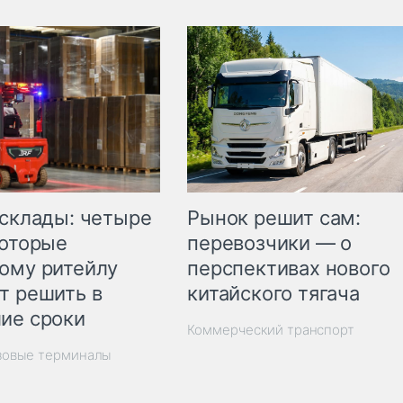
Рынок решит сам:
 склады: четыре
перевозчики — о
которые
перспективах нового
ому ритейлу
китайского тягача
т решить в
ие сроки
Коммерческий транспорт
зовые терминалы