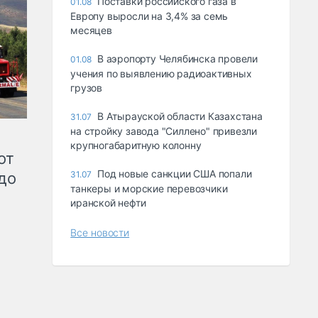
Поставки российского газа в
01.08
Европу выросли на 3,4% за семь
месяцев
В аэропорту Челябинска провели
01.08
учения по выявлению радиоактивных
грузов
В Атырауской области Казахстана
31.07
на стройку завода "Силлено" привезли
крупногабаритную колонну
от
Под новые санкции США попали
до
31.07
танкеры и морские перевозчики
иранской нефти
Все новости