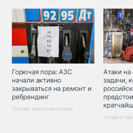
Горючая пора: АЗС
Атаки на
начали активно
задачи, 
закрываться на ремонт и
российск
ребрендинг
предстои
кратчайш
Топливо, масла и автохимия
Склады и гру