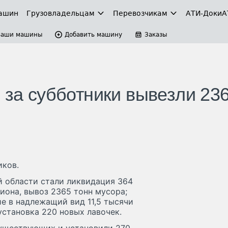
ашин
Грузовладельцам
Перевозчикам
АТИ-Доки
А
Ваши машины
Добавить машину
Заказы
 за субботники вывезли 23
иков.
й области стали ликвидация 364
иона, вывоз 2365 тонн мусора;
ие в надлежащий вид 11,5 тысячи
установка 220 новых лавочек.