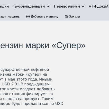
ашин
Грузовладельцам
Перевозчикам
АТИ-Доки
А
Ваши машины
Добавить машину
Заказы
ензин марки «Супер»
осударственной нефтяной
ензина марки «супер» на
т в мае этого года. Иными
в USD 2,31. В предыдущем
стоимости следует добавить
чная станция фиксирует на
и спроса на продукт. Таким
вадоре будет продаваться по USD