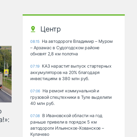
Центр
На автодороге Владимир – Муром
08:15
– Арзамас в Судогодском районе
обновят 2,8 км полотна
КАЗ нарастит выпуск стартерных
07:19
аккумуляторов на 20% благодаря
инвестициям в 380 млн руб.
На ремонт коммунальной и
07:06
грузовой спецтехники в Туле выделили
40 млн руб.
ю
В Ивановской области на год
07.08
!»:
раньше привели в порядок 5 км
автодороги Ильинское-Хованское –
Кулачево