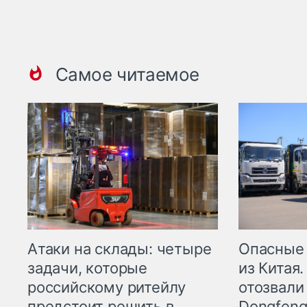
Самое читаемое
Опасные
Атаки на склады: четыре
из Китая.
задачи, которые
отозвали
российскому ритейлу
Dongfeng
предстоит решить в