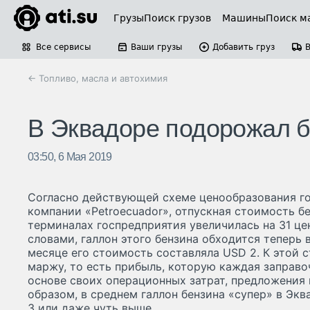
Грузы
Поиск грузов
Машины
Поиск м
Все сервисы
Ваши грузы
Добавить груз
← Топливо, масла и автохимия
В Эквадоре подорожал б
03:50, 6 Мая 2019
Согласно действующей схеме ценообразования г
компании «Petroecuador», отпускная стоимость б
терминалах госпредприятия увеличилась на 31 цен
словами, галлон этого бензина обходится теперь 
месяце его стоимость составляла USD 2. К этой 
маржу, то есть прибыль, которую каждая заправо
основе своих операционных затрат, предложения 
образом, в среднем галлон бензина «супер» в Эк
3 или даже чуть выше.