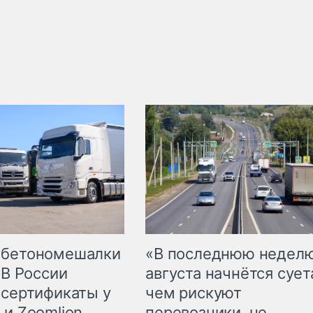
 бетономешалки
«В последнюю недел
 В России
августа начнётся суета
 сертификаты у
чем рискуют
 и Zoomlion
перевозчики, не