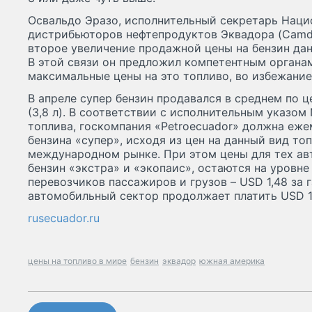
Освальдо Эразо, исполнительный секретарь Наци
дистрибьюторов нефтепродуктов Эквадора (Camdd
второе увеличение продажной цены на бензин дан
В этой связи он предложил компетентным органа
максимальные цены на это топливо, во избежание
В апреле супер бензин продавался в среднем по це
(3,8 л). В соответствии с исполнительным указо
топлива, госкомпания «Petroecuador» должна еж
бензина «супер», исходя из цен на данный вид топ
международном рынке. При этом цены для тех ав
бензин «экстра» и «экопаис», остаются на уровне 
перевозчиков пассажиров и грузов – USD 1,48 за г
автомобильный сектор продолжает платить USD 1,
rusecuador.ru
цены на топливо в мире
бензин
эквадор
южная америка