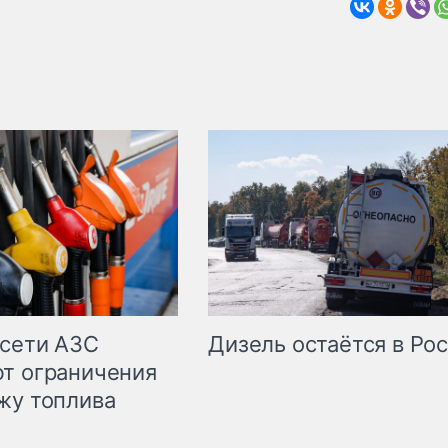
сети АЗС
Дизель остаётся в Ро
т ограничения
жу топлива