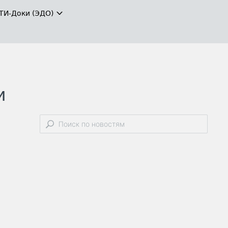
ТИ-Доки (ЭДО)
и