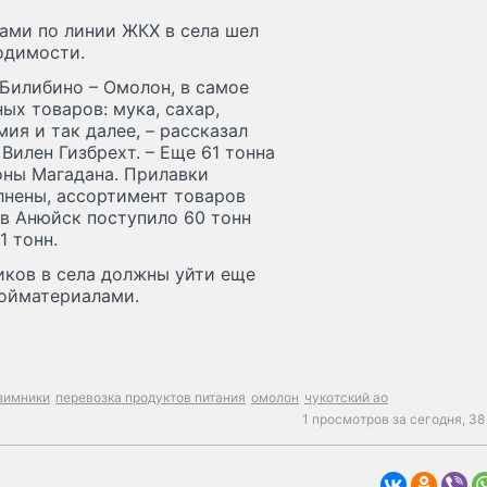
ами по линии ЖКХ в села шел
одимости.
Билибино – Омолон, в самое
ых товаров: мука, сахар,
мия и так далее, – рассказал
илен Гизбрехт. – Еще 61 тонна
оны Магадана. Прилавки
лнены, ассортимент товаров
 в Анюйск поступило 60 тонн
1 тонн.
иков в села должны уйти еще
ройматериалами.
зимники
перевозка продуктов питания
омолон
чукотский ао
1 просмотров за сегодня,
38