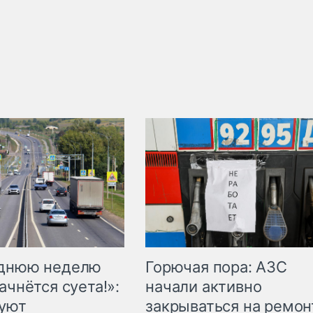
Горючая пора: АЗС
еднюю неделю
начали активно
ачнётся суета!»:
закрываться на ремон
куют