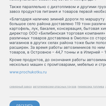
Также параллельно с дизтопливом и другими груз
завоз продуктов питания и товаров первой необх
«Благодаря наличию зимней дороги по маршруту 
большое село района доставлено 119 тонн различн
картофель, лук, бакалея, консервация, бытовая хи
директор ООО «Билибинская торговая компания» В
различных товаров доставлена в Омолон со стор
магазинов в других селах района тоже были попо
расширен. За время работы автозимников по ним
товаров, в Островное – 44,7 тонны и в Илирней – 1
Кроме продуктов, до окончания работы автозимн
несколько машин с промтоварами, мебелью и ст
www.prochukotku.ru
северный завоз
автоперевозки опасных грузов
перевозка топлива
ОБСУДИТЬ