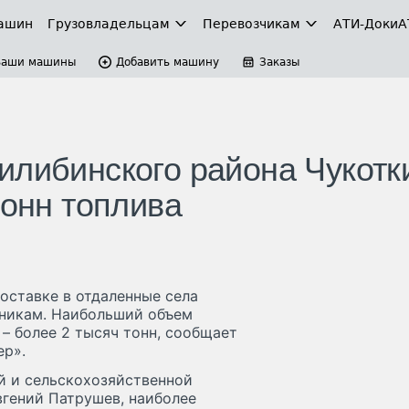
ашин
Грузовладельцам
Перевозчикам
АТИ-Доки
А
Ваши машины
Добавить машину
Заказы
илибинского района Чукотк
тонн топлива
оставке в отдаленные села
мникам. Наибольший объем
– более 2 тысяч тонн, сообщает
ер».
й и сельскохозяйственной
гений Патрушев, наиболее