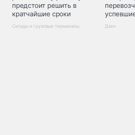
предстоит решить в
перевозч
кратчайшие сроки
успевшие
Склады и грузовые терминалы
Дзен