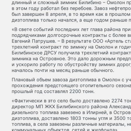
длинный и сложный зимник Билибино – Омолон п
в этом году работал без перебоев. Завоз нефтепр
был завершен 8 апреля, в то время как в прошлом 
дизтоплива только начался, а еще годом раньше 
«В свете событий последних лет глава района пр
подрядчиками долгосрочные контракты с более в
Евгений Патрушев. – В результате ООО «Артель с
трехлетний контракт по зимнку на Омолон и годи
Билибинское ДРСУ получила трехлетний контракт
зимника на Островное. Это дало дорожным предп
и ускорило работу по обустройству зимних дорог
началось почти на месяц раньше обычного.
Плановый объем завоза дизтоплива в Омолон с у
прохождения предстоящего отопительного сезона
прошлый год составлял 2200 тонн.
«Фактически в это село было доставлено 2274 тон
директор МП ЖКХ Билибинского района Александр
дизельного топлива завезено в Илирней, в Остро
дизтоплива, доставлено 1803 тонны угля и 3500 то
топлива, в села завезены различные материалы, 
коммунальных объектов, сетей и жилфонда».