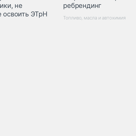
ребрендинг
ики, не
 освоить ЭТрН
Топливо, масла и автохимия