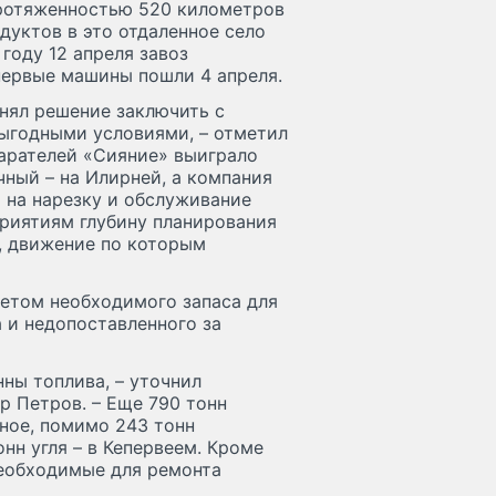
ротяженностью 520 километров
одуктов в это отдаленное село
году 12 апреля завоз
первые машины пошли 4 апреля.
инял решение заключить с
ыгодными условиями, – отметил
тарателей «Сияние» выиграло
чный – на Илирней, а компания
 на нарезку и обслуживание
риятиям глубину планирования
, движение по которым
четом необходимого запаса для
 и недопоставленного за
ны топлива, – уточнил
 Петров. – Еще 790 тонн
вное, помимо 243 тонн
нн угля – в Кепервеем. Кроме
необходимые для ремонта