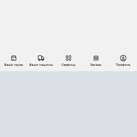
Ваши грузы
Ваши машины
Сервисы
Заказы
Профиль
АВТОМАТИЗАЦИЯ ПЕРЕВОЗОК
Площадки
Заказы
Торги
Тендеры
АТИ-Доки
GPS-мониторинг
АТИ Мессенджер
Цепочки грузов
API ATI.SU
ПОЛЕЗНОЕ