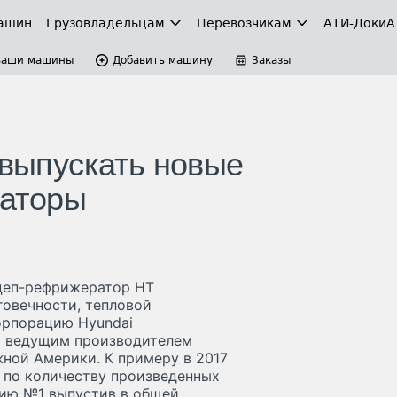
ашин
Грузовладельцам
Перевозчикам
АТИ-Доки
А
Ваши машины
Добавить машину
Заказы
 выпускать новые
аторы
ицеп-рефрижератор HT
говечности, тепловой
орпорацию Hyundai
ся ведущим производителем
ной Америки. К примеру в 2017
м по количеству произведенных
цию №1 выпустив в общей