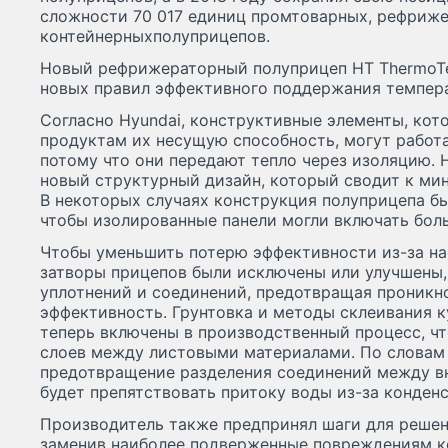
сложности 70 017 единиц промтоварных, рефриж
контейнерныхполуприцепов.
Новый рефрижераторный полуприцеп HT ThermoTe
новых правил эффективного поддержания темпер
Согласно Hyundai, конструктивные элементы, ко
продуктам их несущую способность, могут работа
потому что они передают тепло через изоляцию. H
новый структурный дизайн, который сводит к ми
В некоторых случаях конструкция полуприцепа бы
чтобы изолированные панели могли включать бол
Чтобы уменьшить потерю эффективности из-за на
затворы прицепов были исключены или улучшены,
уплотнений и соединений, предотвращая проникн
эффективность. Грунтовка и методы склеивания 
теперь включены в производственный процесс, ч
слоев между листовыми материалами. По словам H
предотвращение разделения соединений между в
будет препятствовать притоку воды из-за конден
Производитель также предпринял шаги для решен
заменив наиболее подверженные повреждениям к