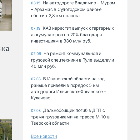
На автодороге Владимир – Муром
08:15
– Арзамас в Судогодском районе
обновят 2,8 км полотна
КАЗ нарастит выпуск стартерных
07:19
аккумуляторов на 20% благодаря
инвестициям в 380 млн руб.
нка
На ремонт коммунальной и
07:06
грузовой спецтехники в Туле выделили
40 млн руб.
В Ивановской области на год
07.08
раньше привели в порядок 5 км
автодороги Ильинское-Хованское –
Кулачево
Дальнобойщик погиб в ДТП с
07.08
тремя грузовиками на трассе М-10 в
Тверской области
Все новости