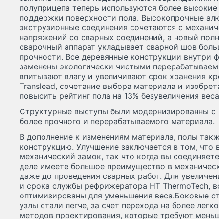
полуприцепа теперь используются более высокие
поддержки поверхности пола. Высокопрочные ал
экструзионные соединения сочетаются с механич
напряжений со сварных соединений, а новый по
сварочный аппарат укладывает сварной шов боль
прочности. Все деревянные конструкции внутри ф
заменены экологически чистыми перерабатываем
впитывают влагу и увеличивают срок хранения кр
Translead, сочетание выбора материала и изобре
повысить рейтинг пола на 13% безувеличения веса
Структурные выступы были модернизированны с 
более прочного и перерабатываемого материала.
В дополнение к изменениям материала, полы так
конструкцию. Улучшение заключается в том, что 
механический замок, так что когда вы соединяете
деле имеете большое преимущество в механическ
даже до проведения сварных работ. Для увеличе
и срока службы рефрижератора HT ThermoTech, в
оптимизированы для уменьшения веса.Боковые ст
узлы стали легче, за счет перехода на более лег
методов проектирования, которые требуют меньш