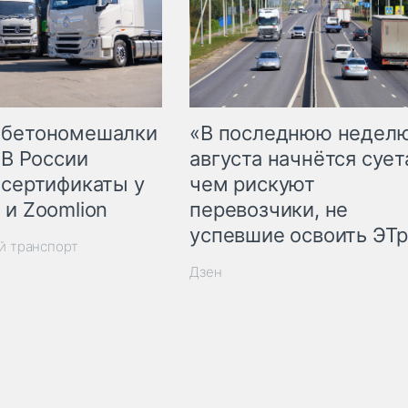
 бетономешалки
«В последнюю недел
 В России
августа начнётся суета
 сертификаты у
чем рискуют
 и Zoomlion
перевозчики, не
успевшие освоить ЭТ
й транспорт
Дзен