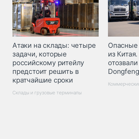
Опасные
Атаки на склады: четыре
из Китая.
задачи, которые
отозвали
российскому ритейлу
Dongfeng
предстоит решить в
кратчайшие сроки
Коммерчески
Склады и грузовые терминалы