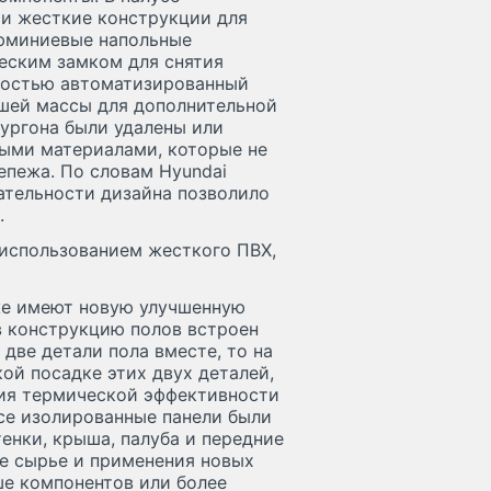
 и жесткие конструкции для
юминиевые напольные
еским замком для снятия
лностью автоматизированный
шей массы для дополнительной
ургона были удалены или
ыми материалами, которые не
епежа. По словам Hyundai
тательности дизайна позволило
.
использованием жесткого ПВХ,
же имеют новую улучшенную
в конструкцию полов встроен
 две детали пола вместе, то на
ой посадке этих двух деталей,
ния термической эффективности
се изолированные панели были
енки, крыша, палуба и передние
кое сырье и применения новых
е компонентов или более