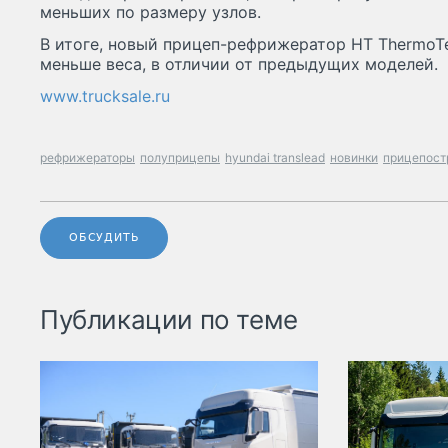
меньших по размеру узлов.
В итоге, новый прицеп-рефрижератор HT ThermoTe
меньше веса, в отличии от предыдущих моделей.
www.trucksale.ru
рефрижераторы
полуприцепы
hyundai translead
новинки
прицепост
ОБСУДИТЬ
Публикации по теме