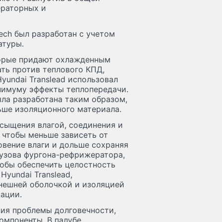
ераторных и
ch был разработан с учетом
атуры.
торые придают охлажденным
ть против теплового КПД,
yundai Translead использовал
нимуму эффекты теплопередачи.
ла разработана таким образом,
ьше изоляционного материала.
сыщения влагой, соединения и
 чтобы меньше зависеть от
овение влаги и дольше сохраняя
кузова фургона-рефрижератора,
тобы обеспечить целостность
yundai Translead,
нешней оболочкой и изоляцией
сации.
ия проблемы долговечности,
омпоненты. В палубе