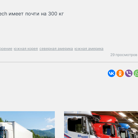
ch имеет почти на 300 кг
роение
южная корея
северная америка
южная америка
29 просмотров 