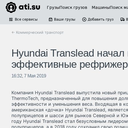
Грузы
Поиск грузов
Машины
Поиск м
Все сервисы
Ваши грузы
Добавить груз
← Коммерческий транспорт
Hyundai Translead начал
эффективные рефрижер
16:32, 7 Мая 2019
Компания Hyundai Translead выпустила новый пр
ThermoTech, предназначенный для повышения дол
эффективности и уменьшения веса. Входящая в к
американская «дочка» Hyundai Translead, являет
полуприцепов и шасси для рынков Северной и Юж
году Hyundai Translead стал безусловным лидеро
полуприцепов, а в 2018 году сохранил свою пози