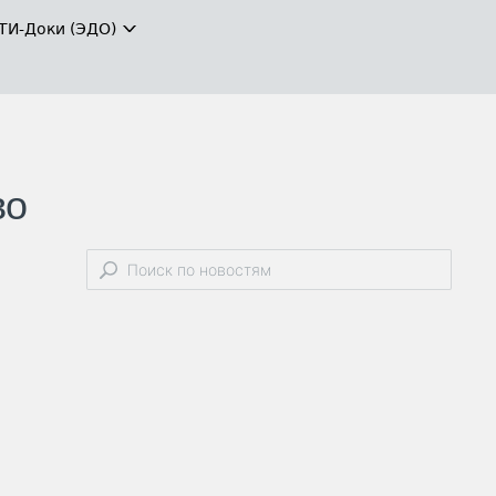
ТИ-Доки (ЭДО)
во