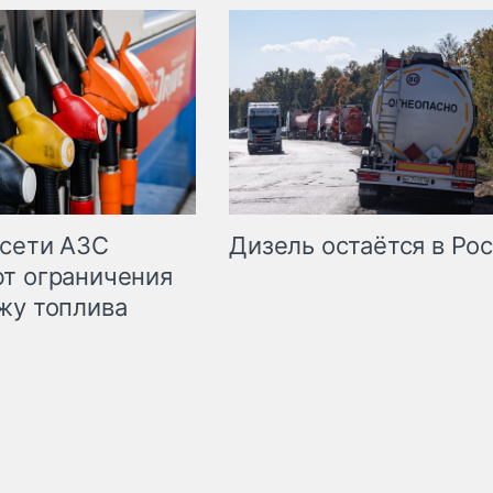
сети АЗС
Дизель остаётся в Ро
т ограничения
жу топлива