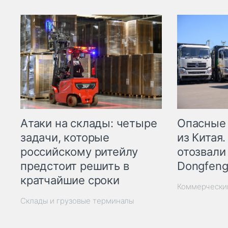
Опасные
Атаки на склады: четыре
из Китая.
задачи, которые
отозвали
российскому ритейлу
Dongfeng
предстоит решить в
кратчайшие сроки
Коммерчески
Склады и грузовые терминалы