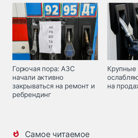
Горючая пора: АЗС
Крупные 
начали активно
ослабляю
закрываться на ремонт и
на прода
ребрендинг
Самое читаемое