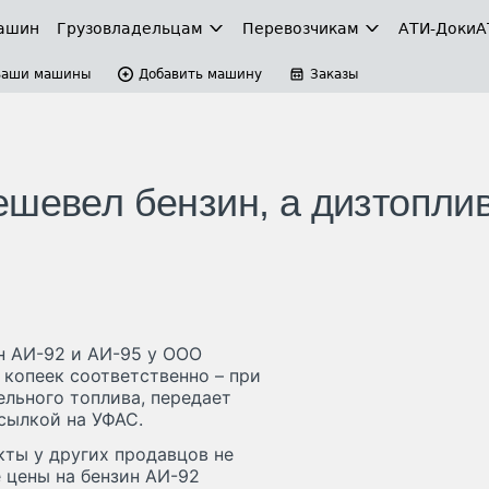
ашин
Грузовладельцам
Перевозчикам
АТИ-Доки
А
Ваши машины
Добавить машину
Заказы
ешевел бензин, а дизтопли
н АИ-92 и АИ-95 у ООО
 копеек соответственно – при
ельного топлива, передает
сылкой на УФАС.
кты у других продавцов не
 цены на бензин АИ-92