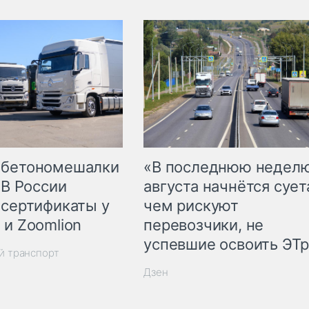
 бетономешалки
«В последнюю недел
 В России
августа начнётся суета
 сертификаты у
чем рискуют
 и Zoomlion
перевозчики, не
успевшие освоить ЭТ
й транспорт
Дзен