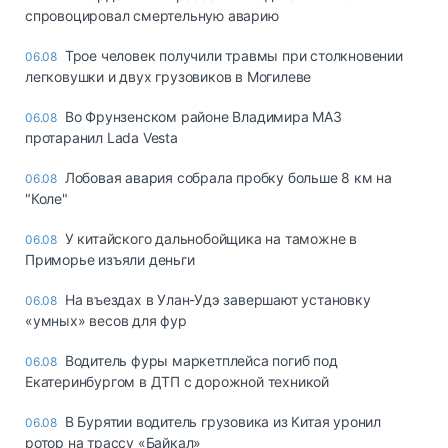
спровоцировал смертельную аварию
Трое человек получили травмы при столкновении
06.08
легковушки и двух грузовиков в Могилеве
Во Фрунзенском районе Владимира МАЗ
06.08
протаранил Lada Vesta
Лобовая авария собрала пробку больше 8 км на
06.08
"Коле"
У китайского дальнобойщика на таможне в
06.08
Приморье изъяли деньги
Ha въeздax в Улaн-Удэ зaвepшaют ycтaнoвкy
06.08
«yмныx» вecoв для фyp
Водитель фуры маркетплейса погиб под
06.08
Екатеринбургом в ДТП с дорожной техникой
В Бурятии водитель грузовика из Китая уронил
06.08
ротор на трассу «Байкал»