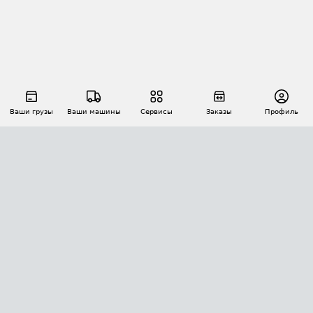
Ваши грузы
Ваши машины
Сервисы
Заказы
Профиль
АВТОМАТИЗАЦИЯ ПЕРЕВОЗОК
Площадки
Заказы
Торги
Тендеры
АТИ-Доки
GPS-мониторинг
АТИ Мессенджер
Цепочки грузов
API ATI.SU
ПОЛЕЗНОЕ
Расчет расстояний
БЕЗОПАСНОСТЬ