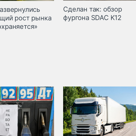
Сделан так: обзор
развернулись
фургона SDAC K12
бщий рост рынка
охраняется»