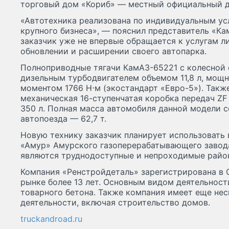
торговый дом «Кориб» — местный официальный д
«Автотехника реализована по индивидуальным ус
крупного бизнеса», — пояснил представитель «Ка
заказчик уже не впервые обращается к услугам л
обновлении и расширении своего автопарка.
Полноприводные тягачи КамАЗ-65221 с колесной
дизельным турбодвигателем объемом 11,8 л, мощн
моментом 1766 Н⋅м (экостандарт «Евро-5»). Такж
механическая 16-ступенчатая коробка передач Z
350 л. Полная масса автомобиля данной модели со
автопоезда — 62,7 т.
Новую технику заказчик планирует использовать 
«Амур» Амурского газоперерабатывающего завод
являются труднодоступные и непроходимые райо
Компания «Ренстройдеталь» зарегистрирована в 
рынке более 13 лет. Основным видом деятельност
товарного бетона. Также компания имеет еще не
деятельности, включая строительство домов.
truckandroad.ru