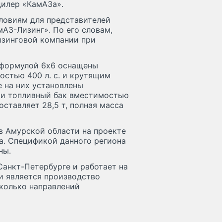
илер «КамАЗа».
ловиям для представителей
мАЗ-Лизинг». По его словам,
изинговой компании при
 формулой 6х6 оснащены
остью 400 л. с. и крутящим
е на них установлены
F и топливный бак вместимостью
ставляет 28,5 т, полная масса
в Амурской области на проекте
а. Спецификой данного региона
ны.
Санкт-Петербурге и работает на
и является производство
сколько направлений