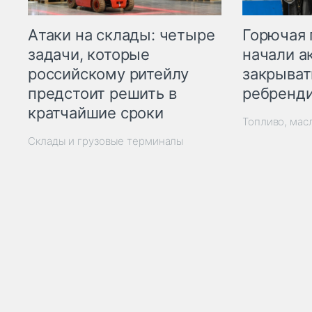
Горючая 
Атаки на склады: четыре
начали а
задачи, которые
закрыват
российскому ритейлу
ребренд
предстоит решить в
кратчайшие сроки
Топливо, мас
Склады и грузовые терминалы