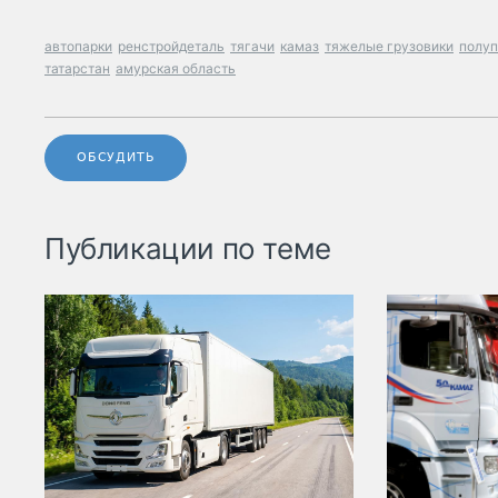
автопарки
ренстройдеталь
тягачи
камаз
тяжелые грузовики
полу
татарстан
амурская область
ОБСУДИТЬ
Публикации по теме