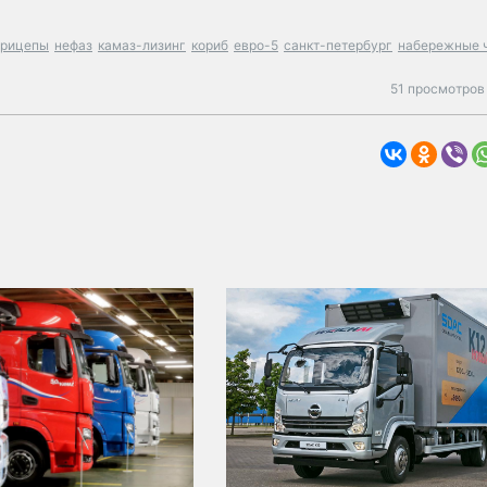
прицепы
нефаз
камаз-лизинг
кориб
евро-5
санкт-петербург
набережные 
51 просмотров