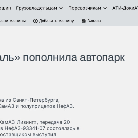
ашин
Грузовладельцам
Перевозчикам
АТИ-Доки
А
Ваши машины
Добавить машину
Заказы
ль» пополнила автопарк
а из Санкт-Петербурга,
 КамАЗ и полуприцепов НефАЗ.
КамАЗ-Лизинг», передача 20
ов НефАЗ-93341-07 состоялась в
поставщиком выступил