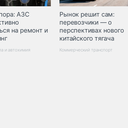
пора: АЗС
Рынок решит сам:
ктивно
перевозчики — о
ься на ремонт и
перспективах нового
инг
китайского тягача
ла и автохимия
Коммерческий транспорт