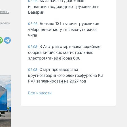
MAN начала дорожные
03.08
испытания водородных грузовиков в
челны
Баварии
 всего.
Больше 131 тысячи грузовиков
03.08
«Мерседес» могут вспыхнуть из-за
чипа
В Австрии стартовала серийная
02.08
сборка китайских магистральных
электротягачей eTopas 600
Старт производства
02.08
крупногабаритного электрофургона Kia
PV7 запланирован на 2027 год
Все новости