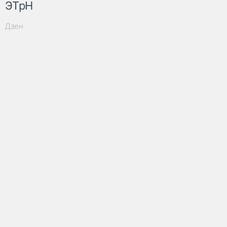
ЭТрН
Дзен