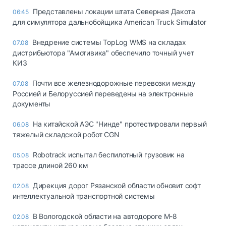
Представлены локации штата Северная Дакота
06:45
для симулятора дальнобойщика American Truck Simulator
Внедрение системы TopLog WMS на складах
07.08
дистрибьютора "Амотивика" обеспечило точный учет
КИЗ
Почти все железнодорожные перевозки между
07.08
Россией и Белоруссией переведены на электронные
документы
На китайской АЭС "Нинде" протестировали первый
06.08
тяжелый складской робот CGN
Robotrack испытал беспилотный грузовик на
05.08
трассе длиной 260 км
Дирекция дорог Рязанской области обновит софт
02.08
интеллектуальной транспортной системы
В Вологодской области на автодороге М-8
02.08