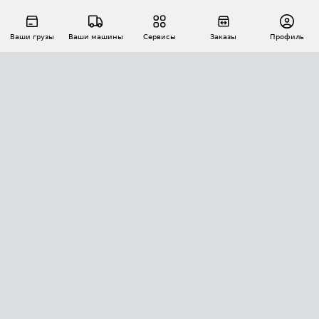
Ваши грузы
Ваши машины
Сервисы
Заказы
Профиль
АВТОМАТИЗАЦИЯ ПЕРЕВОЗОК
Площадки
Заказы
Торги
Тендеры
АТИ-Доки
GPS-мониторинг
АТИ Мессенджер
Цепочки грузов
API ATI.SU
ПОЛЕЗНОЕ
Расчет расстояний
БЕЗОПАСНОСТЬ
Академия ATI.SU
ATI.SU о безопасности
Звезды ATI.SU на вашем сайте
КОНТАКТЫ И ТАРИФЫ
Памятка по проверке контрагентов
Индекс ATI.SU FTL РФ
О системе ATI.SU
Светофор+
Средние ставки
ИНФОРМАЦИЯ
Контактная информация