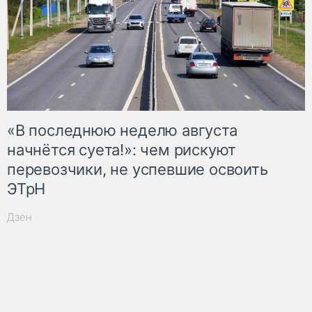
«В последнюю неделю августа
начнётся суета!»: чем рискуют
перевозчики, не успевшие освоить
ЭТрН
Дзен