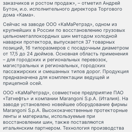
заказчиков и ростом продаж», – отметил Андрей
Бутон, и.о. исполнительного директора Торгового
дома «Кама».
Сейчас на заводе ООО «КаМаРетрэд», одном из
крупнейших в России по восстановлению грузовых
цельнометаллокордных шин методом холодной
наварки протектора, выпускается 37 товарных
позиций, 16 типоразмеров с посадочным диаметром
от 17,5 до 24 дюймов. Основная область применения
– для городских и региональных перевозок,
магистральных и региональных, городских
пассажирских и смешанных типов дорог. Продукция
предназначена для комплектации ведущей и
прицепной осей.
ООО «КаМаРетрэд», совместное предприятие ПАО
«Татнефть» и компании Marangoni S.p.A. (Италия). На
заводе установлено новейшее оборудование фирмы
Marangoni S.p.A. Высококачественные протекторные
ленты и материалы, используемые при
восстановлении шин, также поставляются
итальянским партнером. Технология производства