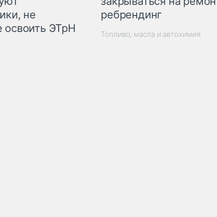
закрываться на ремон
куют
ребрендинг
ики, не
 освоить ЭТрН
Топливо, масла и автохимия