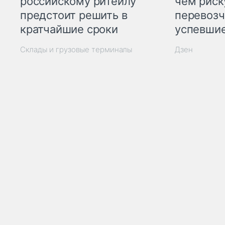
российскому ритейлу
чем рис
предстоит решить в
перевозч
кратчайшие сроки
успевшие
Склады и грузовые терминалы
Дзен