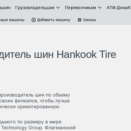
ашин
Грузовладельцам
Перевозчикам
АТИ-Доки
А
Ваши машины
Добавить машину
Заказы
итель шин Hankook Tire
производитель шин по объему
 своих филиалов, чтобы лучше
гически ориентированную
едьмого по размеру в мире
 Technology Group. Флагманский