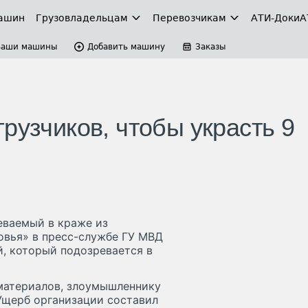
ашин
Грузовладельцам
Перевозчикам
АТИ-Доки
А
Ваши машины
Добавить машину
Заказы
рузчиков, чтобы украсть 9
ваемый в краже из
овья» в пресс-службе ГУ МВД
й, который подозревается в
материалов, злоумышленнику
Ущерб организации составил