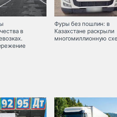
мы
Фуры без пошлин: в
чества в
Казахстане раскрыли
евозках.
многомиллионную сх
ережение