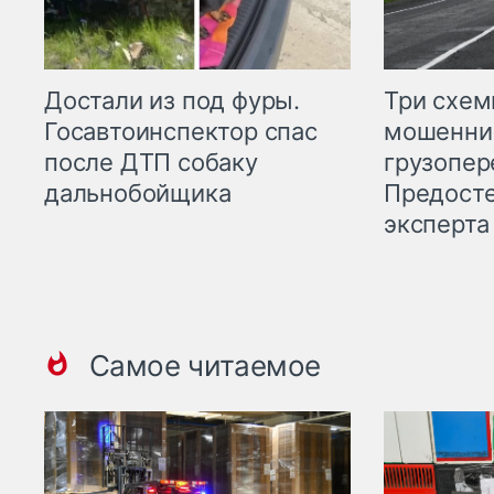
Три схе
Достали из под фуры.
мошенни
Госавтоинспектор спас
грузопер
после ДТП собаку
Предост
дальнобойщика
эксперта
Самое читаемое