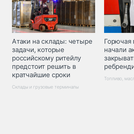
Горючая 
Атаки на склады: четыре
начали а
задачи, которые
закрыват
российскому ритейлу
ребренд
предстоит решить в
кратчайшие сроки
Топливо, мас
Склады и грузовые терминалы