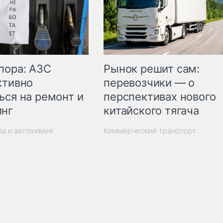
пора: АЗС
Рынок решит сам:
ктивно
перевозчики — о
ься на ремонт и
перспективах нового
инг
китайского тягача
ла и автохимия
Коммерческий транспорт