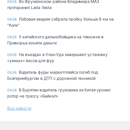
Во Фрунзенском районе Владимира МАЗ
06.08
протаранил Lada Vesta
Лобовая авария собрала пробку больше 8 км на
06.08
"Коле"
У китайского дальнобойщика на таможне в
06.08
Приморье изъяли деньги
Ha въeздax в Улaн-Удэ зaвepшaют ycтaнoвкy
06.08
«yмныx» вecoв для фyp
Водитель фуры маркетплейса погиб под
06.08
Екатеринбургом в ДТП с дорожной техникой
В Бурятии водитель грузовика из Китая уронил
06.08
ротор на трассу «Байкал»
Все новости