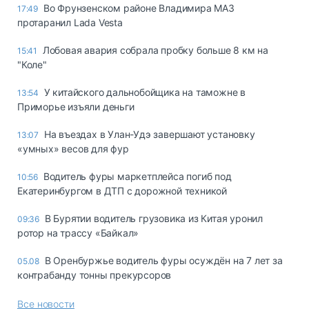
Во Фрунзенском районе Владимира МАЗ
17:49
протаранил Lada Vesta
Лобовая авария собрала пробку больше 8 км на
15:41
"Коле"
У китайского дальнобойщика на таможне в
13:54
Приморье изъяли деньги
Ha въeздax в Улaн-Удэ зaвepшaют ycтaнoвкy
13:07
«yмныx» вecoв для фyp
Водитель фуры маркетплейса погиб под
10:56
Екатеринбургом в ДТП с дорожной техникой
В Бурятии водитель грузовика из Китая уронил
09:36
ротор на трассу «Байкал»
В Оренбуржье водитель фуры осуждён на 7 лет за
05.08
контрабанду тонны прекурсоров
Все новости