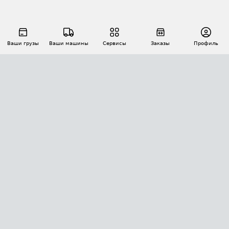
Ваши грузы
Ваши машины
Сервисы
Заказы
Профиль
АВТОМАТИЗАЦИЯ ПЕРЕВОЗОК
Площадки
Заказы
Торги
Тендеры
АТИ-Доки
GPS-мониторинг
АТИ Мессенджер
Цепочки грузов
API ATI.SU
ПОЛЕЗНОЕ
Расчет расстояний
БЕЗОПАСНОСТЬ
Академия ATI.SU
ATI.SU о безопасности
Звезды ATI.SU на вашем сайте
КОНТАКТЫ И ТАРИФЫ
Памятка по проверке контрагентов
Индекс ATI.SU FTL РФ
О системе ATI.SU