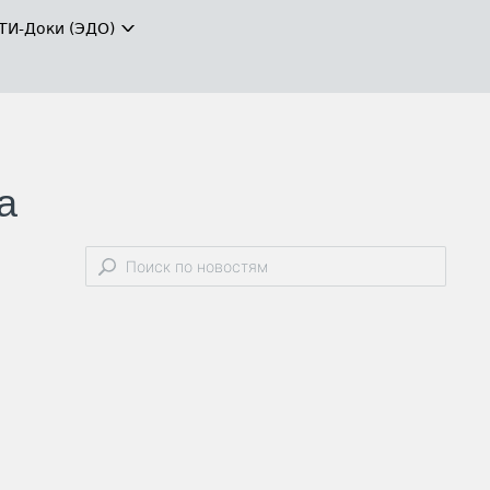
ТИ-Доки (ЭДО)
а