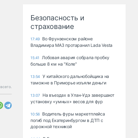
Безопасность и
страхование
Во Фрунзенском районе
17:49
Владимира МАЗ протаранил Lada Vesta
Лобовая авария собрала пробку
15:41
больше 8 км на "Коле"
У китайского дальнобойщика на
13:54
таможне в Приморье изъяли деньги
 всего.
Ha въeздax в Улaн-Удэ зaвepшaют
13:07
ycтaнoвкy «yмныx» вecoв для фyp
Водитель фуры маркетплейса
10:56
погиб под Екатеринбургом в ДТП с
дорожной техникой