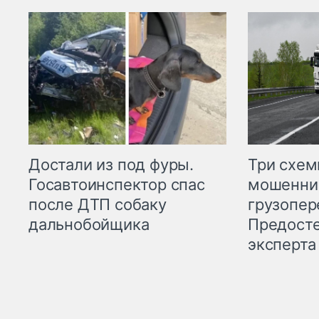
Три схе
Достали из под фуры.
мошенни
Госавтоинспектор спас
грузопер
после ДТП собаку
Предост
дальнобойщика
эксперта