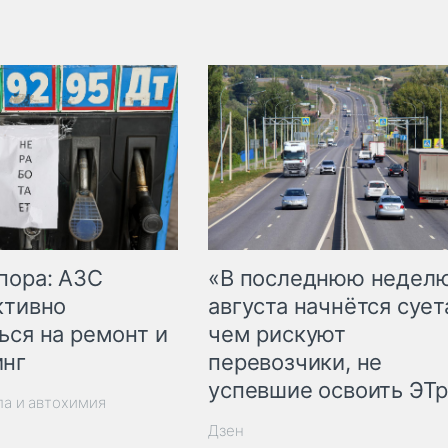
пора: АЗС
«В последнюю недел
ктивно
августа начнётся суета
ься на ремонт и
чем рискуют
инг
перевозчики, не
успевшие освоить ЭТ
ла и автохимия
Дзен