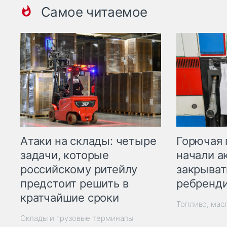
Самое читаемое
Горючая 
Атаки на склады: четыре
начали а
задачи, которые
закрыват
российскому ритейлу
ребренд
предстоит решить в
кратчайшие сроки
Топливо, мас
Склады и грузовые терминалы