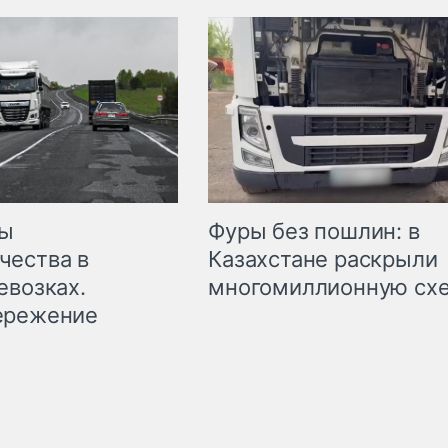
мы
Фуры без пошлин: в
чества в
Казахстане раскрыли
евозках.
многомиллионную сх
ережение