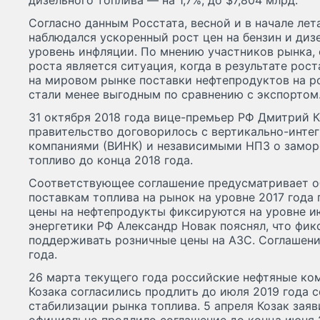
дизельного топлива — на 1,7%, до $7,804 млрд.
Согласно данным Росстата, весной и в начале лет
наблюдался ускоренный рост цен на бензин и ди
уровень инфляции. По мнению участников рынка,
роста является ситуация, когда в результате рос
на мировом рынке поставки нефтепродуктов на р
стали менее выгодным по сравнению с экспортом
31 октября 2018 года вице-премьер РФ Дмитрий К
правительство договорилось с вертикально-инт
компаниями (ВИНК) и независимыми НПЗ о заморо
топливо до конца 2018 года.
Соответствующее соглашение предусматривает о
поставкам топлива на рынок на уровне 2017 года
цены на нефтепродукты фиксируются на уровне и
энергетики РФ Александр Новак пояснял, что фик
поддерживать розничные цены на АЗС. Соглашени
года.
26 марта текущего года российские нефтяные ко
Козака согласились продлить до июля 2019 года 
стабилизации рынка топлива. 5 апреля Козак заяв