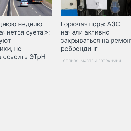
Горючая пора: АЗС
еднюю неделю
начали активно
ачнётся суета!»:
закрываться на ремон
куют
ребрендинг
ики, не
 освоить ЭТрН
Топливо, масла и автохимия