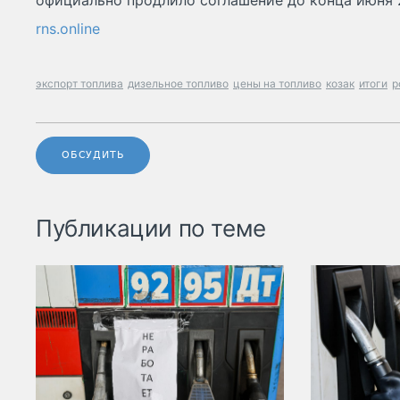
официально продлило соглашение до конца июня 2
rns.online
экспорт топлива
дизельное топливо
цены на топливо
козак
итоги
р
ОБСУДИТЬ
Публикации по теме