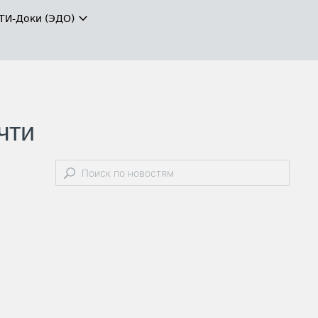
ТИ-Доки (ЭДО)
чти