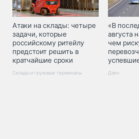
Атаки на склады: четыре
«В посл
задачи, которые
августа н
российскому ритейлу
чем рис
предстоит решить в
перевозч
кратчайшие сроки
успевшие
Склады и грузовые терминалы
Дзен