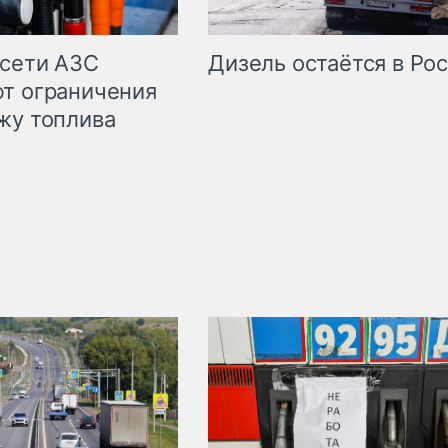
сети АЗС
Дизель остаётся в Ро
т ограничения
жу топлива