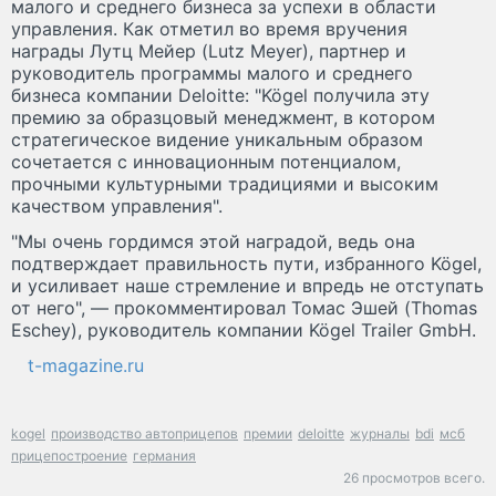
малого и среднего бизнеса за успехи в области
управления. Как отметил во время вручения
награды Лутц Мейер (Lutz Meyer), партнер и
руководитель программы малого и среднего
бизнеса компании Deloitte: "Kögel получила эту
премию за образцовый менеджмент, в котором
стратегическое видение уникальным образом
сочетается с инновационным потенциалом,
прочными культурными традициями и высоким
качеством управления".
"Мы очень гордимся этой наградой, ведь она
подтверждает правильность пути, избранного Kögel,
и усиливает наше стремление и впредь не отступать
от него", — прокомментировал Томас Эшей (Thomas
Eschey), руководитель компании Kögel Trailer GmbH.
t-magazine.ru
kogel
производство автоприцепов
премии
deloitte
журналы
bdi
мсб
прицепостроение
германия
26 просмотров всего.