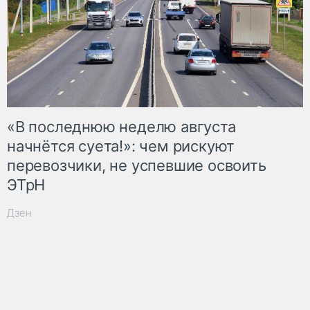
«В последнюю неделю августа
начнётся суета!»: чем рискуют
перевозчики, не успевшие освоить
ЭТрН
Дзен