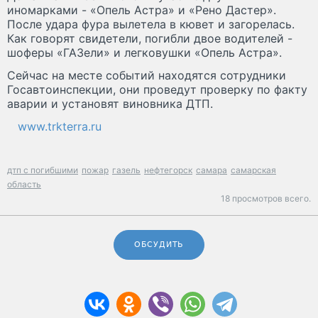
иномарками - «Опель Астра» и «Рено Дастер».
После удара фура вылетела в кювет и загорелась.
Как говорят свидетели, погибли двое водителей -
шоферы «ГАЗели» и легковушки «Опель Астра».
Сейчас на месте событий находятся сотрудники
Госавтоинспекции, они проведут проверку по факту
аварии и установят виновника ДТП.
www.trkterra.ru
дтп с погибшими
пожар
газель
нефтегорск
самара
самарская
область
18 просмотров всего.
ОБСУДИТЬ