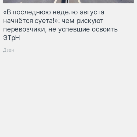
«В последнюю неделю августа
начнётся суета!»: чем рискуют
перевозчики, не успевшие освоить
ЭТрН
Дзен