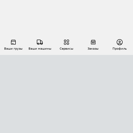
Ваши грузы
Ваши машины
Сервисы
Заказы
Профиль
АВТОМАТИЗАЦИЯ ПЕРЕВОЗОК
Площадки
Заказы
Торги
Тендеры
АТИ-Доки
GPS-мониторинг
АТИ Мессенджер
Цепочки грузов
API ATI.SU
ПОЛЕЗНОЕ
Расчет расстояний
БЕЗОПАСНОСТЬ