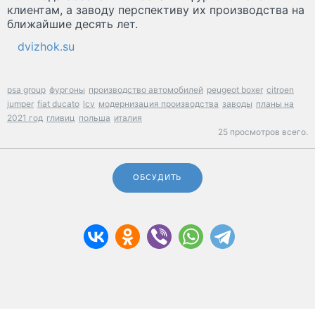
клиентам, а заводу перспективу их производства на
ближайшие десять лет.
dvizhok.su
psa group
фургоны
производство автомобилей
peugeot boxer
citroen
jumper
fiat ducato
lcv
модернизация производства
заводы
планы на
2021 год
гливиц
польша
италия
25 просмотров всего.
ОБСУДИТЬ