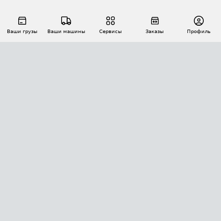
Ваши грузы
Ваши машины
Сервисы
Заказы
Профиль
АВТОМАТИЗАЦИЯ ПЕРЕВОЗОК
Площадки
Заказы
Торги
Тендеры
АТИ-Доки
GPS-мониторинг
АТИ Мессенджер
Цепочки грузов
API ATI.SU
ПОЛЕЗНОЕ
Расчет расстояний
БЕЗОПАСНОСТЬ
Академия ATI.SU
ATI.SU о безопасности
Звезды ATI.SU на вашем сайте
КОНТАКТЫ И ТАРИФЫ
Памятка по проверке контрагентов
Индекс ATI.SU FTL РФ
О системе ATI.SU
Светофор+
Средние ставки
ИНФОРМАЦИЯ