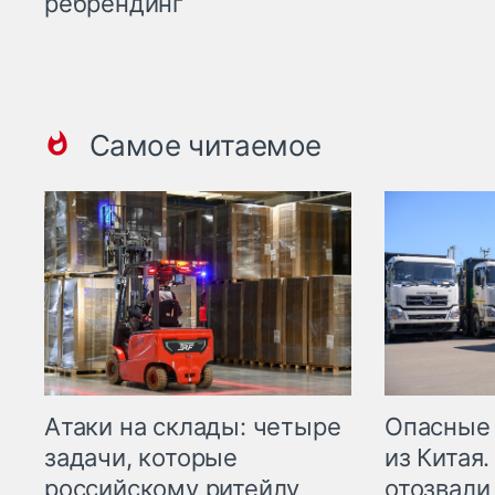
ребрендинг
Самое читаемое
Опасные
Атаки на склады: четыре
из Китая.
задачи, которые
отозвали
российскому ритейлу