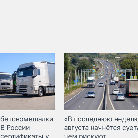
 бетономешалки
«В последнюю недел
 В России
августа начнётся суета
 сертификаты у
чем рискуют