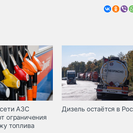
сети АЗС
Дизель остаётся в Ро
т ограничения
жу топлива