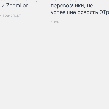
 и Zoomlion
перевозчики, не
успевшие освоить ЭТ
й транспорт
Дзен