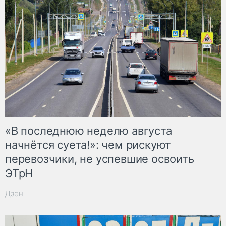
«В последнюю неделю августа
начнётся суета!»: чем рискуют
перевозчики, не успевшие освоить
ЭТрН
Дзен