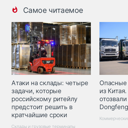
Самое читаемое
Опасные
Атаки на склады: четыре
из Китая.
задачи, которые
отозвали
российскому ритейлу
Dongfeng
предстоит решить в
кратчайшие сроки
Коммерчески
Склады и грузовые терминалы