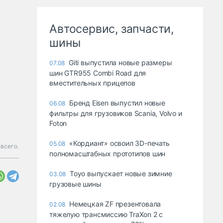
Автосервис, запчасти,
шины
Giti выпустила новые размеры
07.08
шин GTR955 Combi Road для
вместительных прицепов
Бренд Eisen выпустил новые
06.08
фильтры для грузовиков Scania, Volvo и
Foton
«Кордиант» освоил 3D-печать
05.08
 всего.
полномасштабных прототипов шин
Toyo выпускает новые зимние
03.08
грузовые шины
Немецкая ZF презентовала
02.08
тяжелую трансмиссию TraXon 2 с