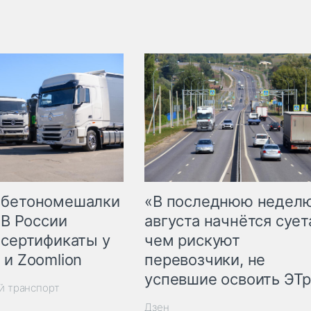
 бетономешалки
«В последнюю недел
 В России
августа начнётся суета
 сертификаты у
чем рискуют
 и Zoomlion
перевозчики, не
успевшие освоить ЭТ
й транспорт
Дзен