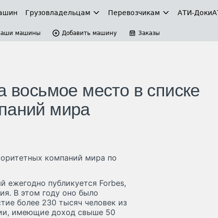
ашин
Грузовладельцам
Перевозчикам
АТИ-Доки
А
Ваши машины
Добавить машину
Заказы
а восьмое место в списке
паний мира
вторитетных компаний мира по
ый ежегодно публикуется Forbes,
ия. В этом году оно было
стие более 230 тысяч человек из
нии, имеющие доход свыше 50