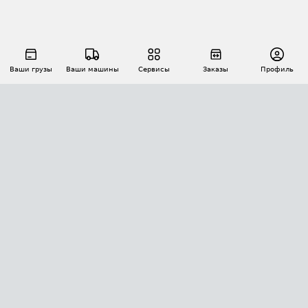
Ваши грузы
Ваши машины
Сервисы
Заказы
Профиль
АВТОМАТИЗАЦИЯ ПЕРЕВОЗОК
Площадки
Заказы
Торги
Тендеры
АТИ-Доки
GPS-мониторинг
АТИ Мессенджер
Цепочки грузов
API ATI.SU
ПОЛЕЗНОЕ
Расчет расстояний
БЕЗОПАСНОСТЬ
Академия ATI.SU
ATI.SU о безопасности
Звезды ATI.SU на вашем сайте
КОНТАКТЫ И ТАРИФЫ
Памятка по проверке контрагентов