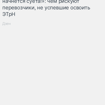
начнётся суета!»: чем рискуют
перевозчики, не успевшие освоить
ЭТрН
Дзен