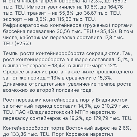
итогам января-апреля выросла на 12,3%, до 185,13
тыс. TEU. Импорт увеличился на 10,6%, до 164,76
тыс. TEU, транзит – на 55,8%, до 36,67 тыс. TEU,
экспорт – на 3,5%, до 115,63 тыс. TEU.
Рефрижераторных контейнеров (груженых) портами
бассейна перевалено 30,56 тыс. TEU (+35,4%). В том
числе, каботажная перевалка составила 17,8 тыс.
TEU (+25%).
Темпы роста контейнерооборота сокращаются. Так,
рост контейнерооборота в январе составлял 15,1%, а
в январе-феврале – 13,4%, в январе-марте 12%.
Среднее значение роста также ниже прошлогоднего
за тот же период – 13% в сравнении с 15,3%.
Динамика отрицательная, увеличение темпов роста
возможно во второй половине года.
Рост перевалки контейнеров в порту Владивосток
за отчетный период составил 14,3%, до 310,29 тыс.
TEU. ПАО «Владивостокский МТП» нарастило
перевалку контейнеров на 19,2%, до 179,79 тыс. TEU.
Контейнерооборот порта Восточный вырос на 2,6%,
до 133,36 тыс. TEU. Порт Корсаков нарастил