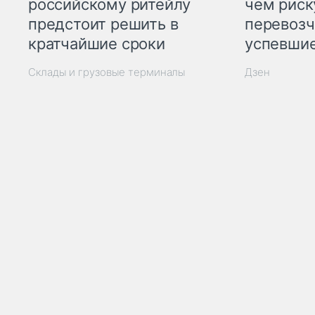
российскому ритейлу
чем рис
предстоит решить в
перевозч
кратчайшие сроки
успевшие
Склады и грузовые терминалы
Дзен