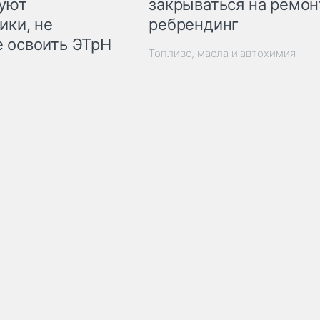
закрываться на ремон
куют
ребрендинг
ики, не
 освоить ЭТрН
Топливо, масла и автохимия