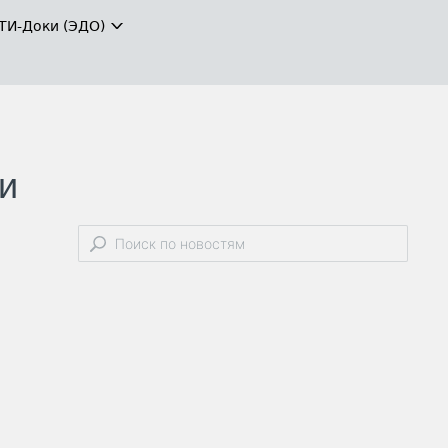
ТИ-Доки (ЭДО)
и