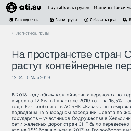
Грузы
Поиск грузов
Машины
Поиск м
Все сервисы
Ваши грузы
Добавить груз
← Логистика, грузы
На пространстве стран
растут контейнерные пе
12:04, 16 Мая 2019
В 2018 году объем контейнерных перевозок по т
вырос на 12,8%, в I квартале 2019-го – на 15,5% 
года. Как сообщают в АО «НК «Казакстан темiр ж
подведены на очередном заседании Совета по ж
государств – участников Содружества в Хельсинки
сети железных дорог стран СНГ было перевезено 
что на 1,5% больше, чем в 2017-м. Грузооборот вы