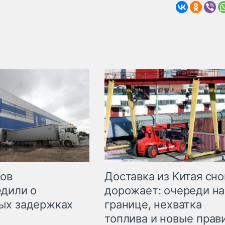
Доставка из Китая сно
ров
дорожает: очереди на
дили о
границе, нехватка
ых задержках
топлива и новые прав