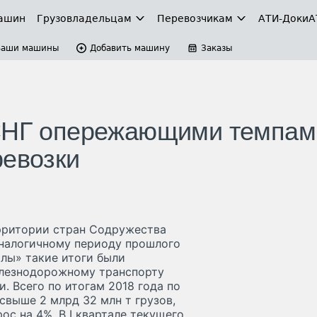
ашин
Грузовладельцам
Перевозчикам
АТИ-Доки
А
Ваши машины
Добавить машину
Заказы
 СНГ опережающими темпам
ревозки
ерритории стран Содружества
к аналогичному периоду прошлого
олы» такие итоги были
елезнодорожному транспорту
. Всего по итогам 2018 года по
свыше 2 млрд 32 млн т грузов,
рос на 4%. В I квартале текущего