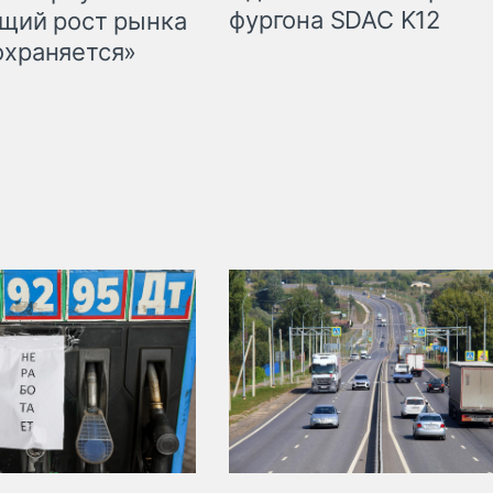
фургона SDAC K12
бщий рост рынка
охраняется»