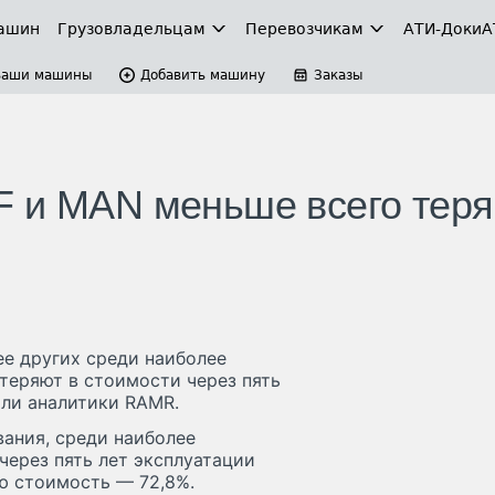
ашин
Грузовладельцам
Перевозчикам
АТИ-Доки
А
Ваши машины
Добавить машину
Заказы
F и MAN меньше всего тер
е других среди наиболее
теряют в стоимости через пять
шли аналитики RAMR.
вания, среди наиболее
через пять лет эксплуатации
 стоимость — 72,8%.