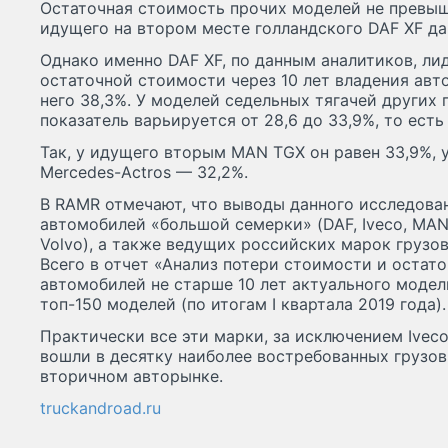
Остаточная стоимость прочих моделей не превыша
идущего на втором месте голландского DAF XF да
Однако именно DAF XF, по данным аналитиков, л
остаточной стоимости через 10 лет владения авт
него 38,3%. У моделей седельных тягачей других
показатель варьируется от 28,6 до 33,9%, то есть
Так, у идущего вторым MAN TGX он равен 33,9%,
Mercedes-Actros — 32,2%.
В RAMR отмечают, что выводы данного исследова
автомобилей «большой семерки» (DAF, Iveco, MAN, 
Volvo), а также ведущих российских марок грузов
Всего в отчет «Анализ потери стоимости и остат
автомобилей не старше 10 лет актуального модел
топ-150 моделей (по итогам I квартала 2019 года).
Практически все эти марки, за исключением Iveco 
вошли в десятку наиболее востребованных грузов
вторичном авторынке.
truckandroad.ru