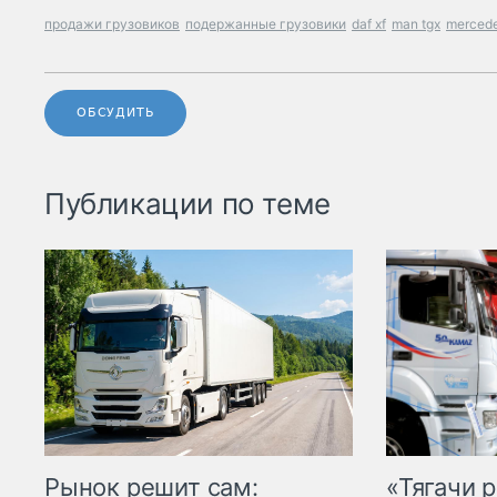
продажи грузовиков
подержанные грузовики
daf xf
man tgx
mercede
ОБСУДИТЬ
Публикации по теме
Рынок решит сам:
«Тягачи 