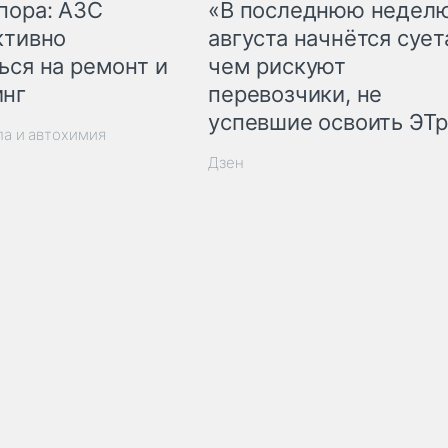
пора: АЗС
«В последнюю недел
ктивно
августа начнётся суета
ься на ремонт и
чем рискуют
инг
перевозчики, не
успевшие освоить ЭТ
ла и автохимия
Дзен