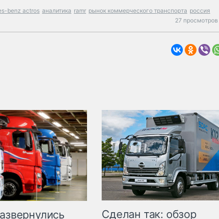
s-benz actros
аналитика
ramr
рынок коммерческого транспорта
россия
27 просмотров 
Сделан так: обзор
развернулись