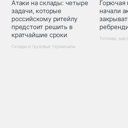
Горючая 
Атаки на склады: четыре
начали а
задачи, которые
закрыват
российскому ритейлу
ребренд
предстоит решить в
кратчайшие сроки
Топливо, мас
Склады и грузовые терминалы