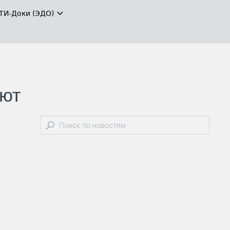
ТИ-Доки (ЭДО)
яют