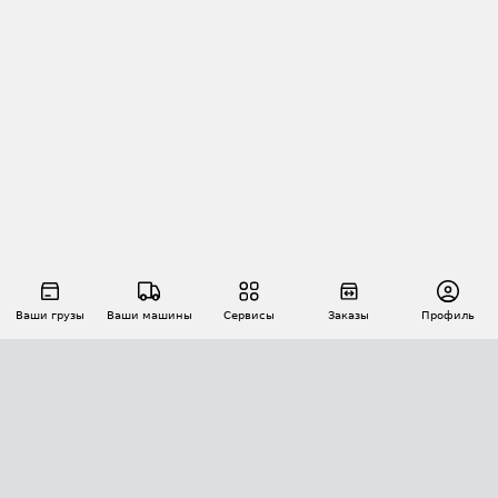
Ваши грузы
Ваши машины
Сервисы
Заказы
Профиль
АВТОМАТИЗАЦИЯ ПЕРЕВОЗОК
Площадки
Заказы
Торги
Тендеры
АТИ-Доки